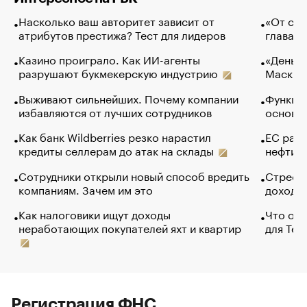
Насколько ваш авторитет зависит от
«От спо
атрибутов престижа? Тест для лидеров
глава к
Казино проиграло. Как ИИ-агенты
«Деньги
разрушают букмекерскую индустрию
Маск в 
Выживают сильнейших. Почему компании
Функции
избавляются от лучших сотрудников
основ э
Как банк Wildberries резко нарастил
ЕС раз
кредиты селлерам до атак на склады
нефти —
Сотрудники открыли новый способ вредить
Стресс 
компаниям. Зачем им это
доходов
Как налоговики ищут доходы
Что обв
неработающих покупателей яхт и квартир
для Tel
Регистрация ФНС