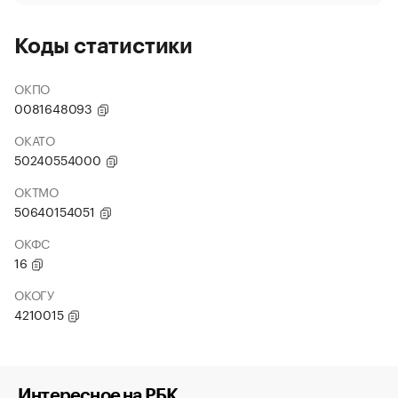
Коды статистики
ОКПО
0081648093
ОКАТО
50240554000
ОКТМО
50640154051
ОКФС
16
ОКОГУ
4210015
Интересное на РБК