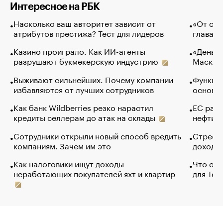
Интересное на РБК
Насколько ваш авторитет зависит от
«От спо
атрибутов престижа? Тест для лидеров
глава к
Казино проиграло. Как ИИ-агенты
«Деньги
разрушают букмекерскую индустрию
Маск в 
Выживают сильнейших. Почему компании
Функции
избавляются от лучших сотрудников
основ э
Как банк Wildberries резко нарастил
ЕС раз
кредиты селлерам до атак на склады
нефти —
Сотрудники открыли новый способ вредить
Стресс 
компаниям. Зачем им это
доходов
Как налоговики ищут доходы
Что обв
неработающих покупателей яхт и квартир
для Tel