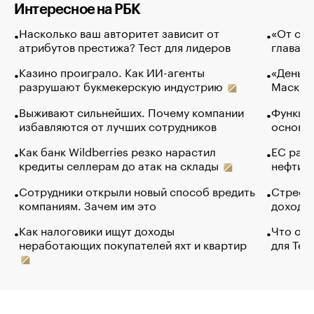
Интересное на РБК
Насколько ваш авторитет зависит от
«От спо
атрибутов престижа? Тест для лидеров
глава к
Казино проиграло. Как ИИ-агенты
«Деньги
разрушают букмекерскую индустрию
Маск в 
Выживают сильнейших. Почему компании
Функции
избавляются от лучших сотрудников
основ э
Как банк Wildberries резко нарастил
ЕС раз
кредиты селлерам до атак на склады
нефти —
Сотрудники открыли новый способ вредить
Стресс 
компаниям. Зачем им это
доходов
Как налоговики ищут доходы
Что обв
неработающих покупателей яхт и квартир
для Tel