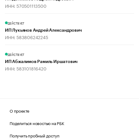
ИНН: 570501113500
ДЕЙСТВУЕТ
ИП Лукьянов Андрей Александрович
ИНН: 583806242245
ДЕЙСТВУЕТ
ИП Абжалимов Рамиль Иршатович
ИНН: 583101816420
О проекте
Поделиться новостью на РБК
Получить пробный доступ