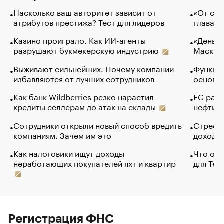
Насколько ваш авторитет зависит от
«От спо
атрибутов престижа? Тест для лидеров
глава к
Казино проиграло. Как ИИ-агенты
«Деньги
разрушают букмекерскую индустрию
Маск в 
Выживают сильнейших. Почему компании
Функции
избавляются от лучших сотрудников
основ э
Как банк Wildberries резко нарастил
ЕС раз
кредиты селлерам до атак на склады
нефти —
Сотрудники открыли новый способ вредить
Стресс 
компаниям. Зачем им это
доходов
Как налоговики ищут доходы
Что обв
неработающих покупателей яхт и квартир
для Tel
Регистрация ФНС