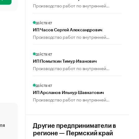
Производство работ по внутренней...
ДЕЙСТВУЕТ
ИП Часов Сергей Александрович
Производство работ по внутренней...
ДЕЙСТВУЕТ
ИП Помыткин Тимур Иванович
Производство работ по внутренней...
ДЕЙСТВУЕТ
ИП Арсланов Ильнур Шавкатович
Производство работ по внутренней...
ля
«От спорта тело стареет иначе». Как живет глава ко
Другие предприниматели в
создавшей GTA
регионе — Пермский край