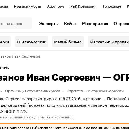
асли
Недвижимость
Autonews
РБК Компании
Телеканал
Р
К Курсы
РБК Life
Тренды
Визионеры
Национальные проекты
Эксперты
Кейсы
Мероприятия
О прое
онный клуб
Исследования
Кредитные рейтинги
Франшизы
Г
терия
IT и технологии
Малый бизнес
Маркетинг и прода
Проверка контрагентов
Политика
Экономика
Бизнес
ванов Иван Сергеевич
ы
ВЛЕНО
ванов Иван Сергеевич — О
Организация строительных работ
Строительные отделочные работы
ан Сергеевич зарегистрирован 19.07.2016, в регионе — Пермский к
тделке зданий (включая потолки, раздвижные и съемные перегород
595800121272.
ы из публичных государственных источников.
ия носит справочный характер и сгенерирована на основании данных из откр