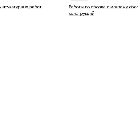
 штукатурных работ
Работы по сборке и монтажу сбо
конструкций