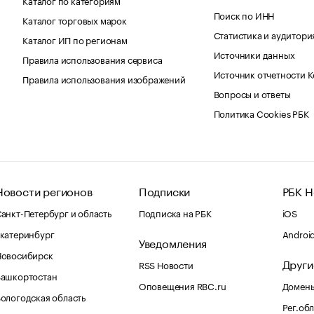
Поиск по ИНН
Каталог торговых марок
Статистика и аудитори
Каталог ИП по регионам
Источники данных
Правила использования сервиса
Источник отчетности 
Правила использования изображений
Вопросы и ответы
Политика Cookies РБК
Новости регионов
Подписки
РБК Н
анкт-Петербург и область
Подписка на РБК
iOS
катеринбург
Androi
Уведомления
Новосибирск
Други
RSS Новости
Башкортостан
Оповещения RBC.ru
Домены
ологодская область
Рег.об