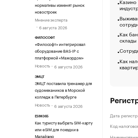
Казино
нормативы изменят рынок
индуст
новостроек
Выжива
Мнение эксперта
сотруд
6 августа 2026
Как бан
склады
ФИЛОСОФТ
«Философт» интегрировал
Сотрудн
оборудование BAS-IP с
платформой «Мажордом»
Как нал
Новость
кварти
6 августа 2026
ЭМЦТ
ЭМЦТ поставила тренажер для
судомехаников в Морской
колледж в Петербурге
Регист
Новость
6 августа 2026
Дата регистр
ESIM365
Как туристу выбрать SIM-карту
Код налогово
или eSIM для поездки в
Малайзию
Наименование