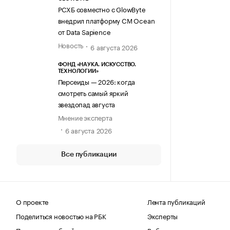
РСХБ совместно с GlowByte
внедрил платформу CM Ocean
от Data Sapience
Новость
6 августа 2026
ФОНД «НАУКА. ИСКУССТВО.
ТЕХНОЛОГИИ»
Персеиды — 2026: когда
смотреть самый яркий
звездопад августа
Мнение эксперта
6 августа 2026
Все публикации
О проекте
Лента публикаций
Поделиться новостью на РБК
Эксперты
Получить пробный доступ
Выбор редакции