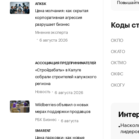
Повышайте
АПКБК
Цена молчания: как скрытая
корпоративная агрессия
разрушает бизнес
Коды с
Мнение эксперта
ОКПО
6 августа 2026
ОКАТО
ОКТМО
АССОЦИАЦИЯ ПРЕДПРИНИМАТЕЛЕЙ
«Стройдебаты» в Калуге
ОКФС
собрали строителей калужского
региона
ОКОГУ
Новость
6 августа 2026
Wildberries объявил о новых
мерах поддержки продавцов
Интер
РБК Бизнес
6 августа
Насколь
лидеро
SMARENT
Цена парковки: как новые