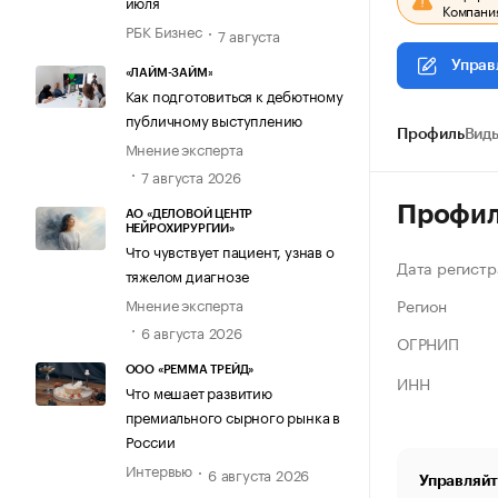
июля
Компания
РБК Бизнес
7 августа
Управ
«ЛАЙМ-ЗАЙМ»
Как подготовиться к дебютному
публичному выступлению
Профиль
Виды
Мнение эксперта
7 августа 2026
Профи
АО «ДЕЛОВОЙ ЦЕНТР
НЕЙРОХИРУРГИИ»
Что чувствует пациент, узнав о
Дата регистр
тяжелом диагнозе
Регион
Мнение эксперта
6 августа 2026
ОГРНИП
ООО «РЕММА ТРЕЙД»
ИНН
Что мешает развитию
премиального сырного рынка в
России
Интервью
6 августа 2026
Управляйт