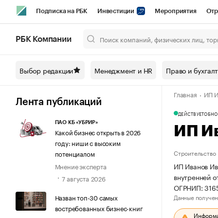
Подписка на РБК
Инвестиции
Мероприятия
Отр
Спорт
Школа управления РБК
РБК Образование
РБ
РБК Компании
Город
Стиль
Крипто
РБК Бизнес-среда
Дискусси
Выбор редакции
Менеджмент и HR
Право и бухгал
Спецпроекты СПб
Конференции СПб
Спецпроекты
Главная
ИП И
Технологии и медиа
Финансы
Рынок наличной валют
Лента публикаций
ДЕЙСТВУЕТ
ОБНО
ПАО КБ «УБРИР»
ИП И
Какой бизнес открыть в 2026
году: ниши с высоким
Строительство
потенциалом
ИП Иванов Ив
Мнение эксперта
внутренней о
7 августа 2026
ОГРНИП: 316
Данные получен
Назван топ-30 самых
востребованных бизнес-книг
Информац