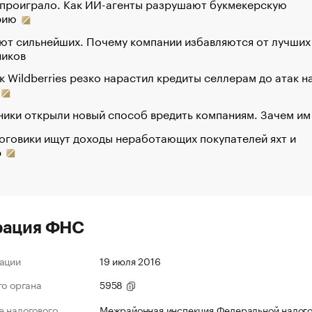
 проиграло. Как ИИ-агенты разрушают букмекерскую
рию
ют сильнейших. Почему компании избавляются от лучших
ников
к Wildberries резко нарастил кредиты селлерам до атак н
ики открыли новый способ вредить компаниям. Зачем им
оговики ищут доходы неработающих покупателей яхт и
р
рация ФНС
ации
19 июля 2016
го органа
5958
 налогового
Межрайонная инспекция Федеральной налог