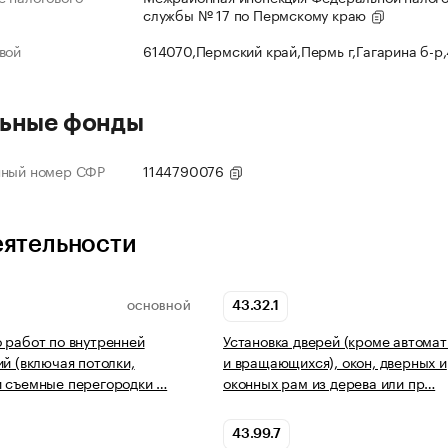
службы № 17 по Пермскому краю
вой
614070,Пермский край,Пермь г,Гагарина б-р
ьные фонды
нный номер СФР
1144790076
еятельности
43.32.1
ОСНОВНОЙ
 работ по внутренней
Установка дверей (кроме автома
ий (включая потолки,
и вращающихся), окон, дверных и
и съемные перегородки …
оконных рам из дерева или пр…
43.99.7