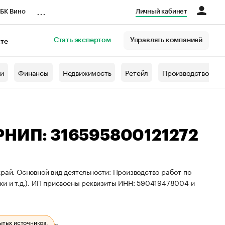
...
БК Вино
Личный кабинет
Стать экспертом
Управлять компанией
кте
азета
жи
Финансы
Недвижимость
Ретейл
Производство
ГРНИП: 316595800121272
рай. Основной вид деятельности: Производство работ по
ки и т.д.). ИП присвоены реквизиты ИНН: 590419478004 и
ытых источников.