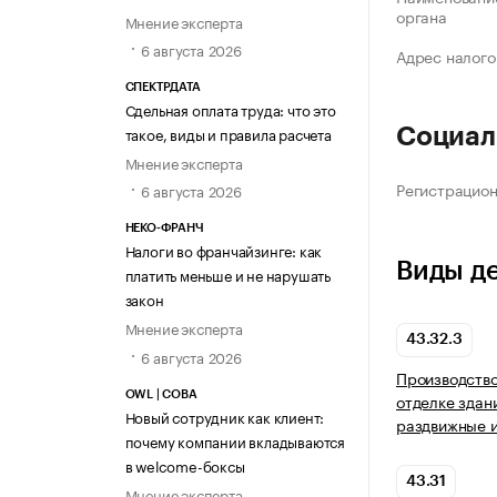
органа
Мнение эксперта
6 августа 2026
Адрес налого
СПЕКТРДАТА
Сдельная оплата труда: что это
такое, виды и правила расчета
Социал
Мнение эксперта
Регистрацио
6 августа 2026
НЕКО-ФРАНЧ
Налоги во франчайзинге: как
Виды д
платить меньше и не нарушать
закон
Мнение эксперта
43.32.3
6 августа 2026
Производство
OWL | СОВА
отделке здан
Новый сотрудник как клиент:
раздвижные 
почему компании вкладываются
в welcome-боксы
43.31
Мнение эксперта