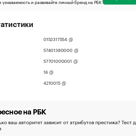
 узнаваемость и развивайте личный бренд на РБК
татистики
0152317554
57401380000
57701000001
16
4210015
есное на РБК
ко ваш авторитет зависит от атрибутов престижа? Тест д
в