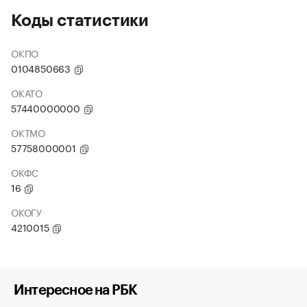
Коды статистики
ОКПО
0104850663
ОКАТО
57440000000
ОКТМО
57758000001
ОКФС
16
ОКОГУ
4210015
Интересное на РБК