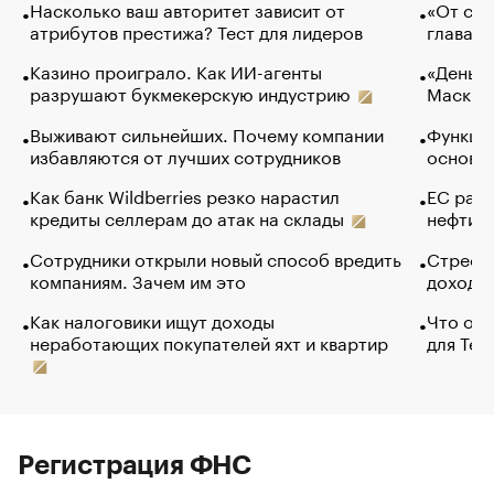
Насколько ваш авторитет зависит от
«От спо
атрибутов престижа? Тест для лидеров
глава к
Казино проиграло. Как ИИ-агенты
«Деньги
разрушают букмекерскую индустрию
Маск в 
Выживают сильнейших. Почему компании
Функции
избавляются от лучших сотрудников
основ э
Как банк Wildberries резко нарастил
ЕС раз
кредиты селлерам до атак на склады
нефти —
Сотрудники открыли новый способ вредить
Стресс 
компаниям. Зачем им это
доходов
Как налоговики ищут доходы
Что обв
неработающих покупателей яхт и квартир
для Tel
Регистрация ФНС