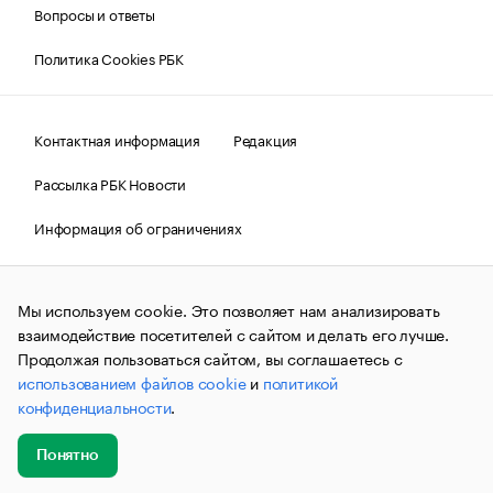
Вопросы и ответы
Политика Cookies РБК
Контактная информация
Редакция
Рассылка РБК Новости
Информация об ограничениях
Правовая информация
О соблюдении авторских прав
Мы используем cookie. Это позволяет нам анализировать
© АО «РОСБИЗНЕСКОНСАЛТИНГ»,
1995–2026.
Сообщения
и материалы информационного агентства «РБК»
взаимодействие посетителей с сайтом и делать его лучше.
(зарегистрировано Федеральной службой по надзору в сфере
Продолжая пользоваться сайтом, вы соглашаетесь с
связи, информационных технологий и массовых
использованием файлов cookie
и
политикой
коммуникаций (Роскомнадзор) 09.12.2015 за номером ИА
№ФС77-63848) сопровождаются пометкой «РБК». Отдельные
конфиденциальности
.
публикации могут содержать информацию,
не предназначенную для пользователей
до 18 лет.
companycardsfeedback@rbc.ru
Понятно
Добавить
Главное
Эксперты
Кейсы
Мероприятия