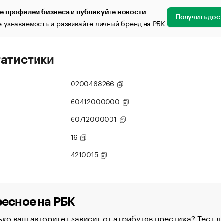
е профилем бизнеса и публикуйте новости
Получить дос
 узнаваемость и развивайте личный бренд на РБК
татистики
0200468266
60412000000
60712000001
16
4210015
есное на РБК
ко ваш авторитет зависит от атрибутов престижа? Тест д