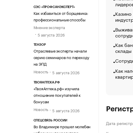
лидеро
СЭС «ПРОФСАНЭКСПЕРТ»
Казино
Как избавиться от борщевика:
индуст
профессиональные способы
Мнение эксперта
Выжива
сотруд
5 августа 2026
Как бан
ТЕНЗОР
склады
Отраслевые эксперты начали
серию семинаров по переходу
Сотрудн
на ЭПД
Как нал
Новость
5 августа 2026
кварти
ТВОЯАПТЕКА.РФ
«ТвояАптека.рф» изучила
отношение покупателей к
бонусам
Регист
Новость
5 августа 2026
СПЕЦСВЯЗЬ РОССИИ
Дата регистр
Во Владимире прошел молебен
небесному покровителю