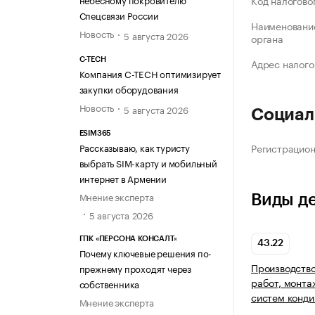
Код налогово
Спецсвязи России
Наименование
Новость
5 августа 2026
органа
C-TECH
Адрес налого
Компания C-TECH оптимизирует
закупки оборудования
Новость
5 августа 2026
Социал
ESIM365
Регистрацио
Рассказываю, как туристу
выбрать SIM-карту и мобильный
интернет в Армении
Мнение эксперта
Виды д
5 августа 2026
ГПК «ПЕРСОНА КОНСАЛТ»
43.22
Почему ключевые решения по-
Производство
прежнему проходят через
работ, монта
собственника
систем конди
Мнение эксперта