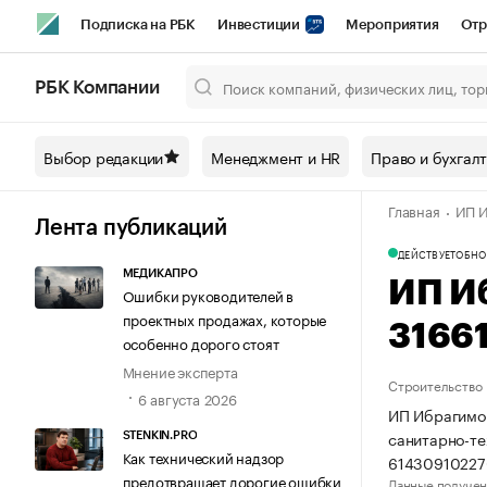
Подписка на РБК
Инвестиции
Мероприятия
Отр
Спорт
Школа управления РБК
РБК Образование
РБ
РБК Компании
Город
Стиль
Крипто
РБК Бизнес-среда
Дискусси
Выбор редакции
Менеджмент и HR
Право и бухгал
Спецпроекты СПб
Конференции СПб
Спецпроекты
Главная
ИП И
Технологии и медиа
Финансы
Рынок наличной валют
Лента публикаций
ДЕЙСТВУЕТ
ОБНО
МЕДИКАПРО
ИП И
Ошибки руководителей в
проектных продажах, которые
3166
особенно дорого стоят
Мнение эксперта
Строительство
6 августа 2026
ИП Ибрагимов
санитарно-те
STENKIN.PRO
Как технический надзор
61430910227
предотвращает дорогие ошибки
Данные получен