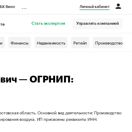
...
БК Вино
Личный кабинет
Стать экспертом
Управлять компанией
кте
азета
жи
Финансы
Недвижимость
Ретейл
Производство
ович — ОГРНИП:
остовская область. Основной вид деятельности: Производство
нирования воздуха. ИП присвоены реквизиты ИНН: