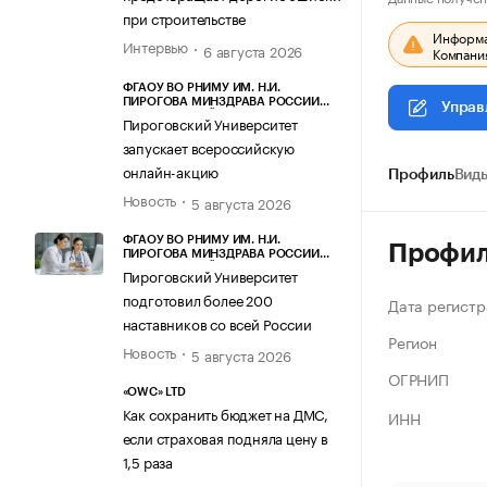
при строительстве
Информац
Интервью
6 августа 2026
Компания
ФГАОУ ВО РНИМУ ИМ. Н.И.
ПИРОГОВА МИНЗДРАВА РОССИИ
Управ
(ПИРОГОВСКИЙ УНИВЕРСИТЕТ)
Пироговский Университет
запускает всероссийскую
онлайн-акцию
Профиль
Виды
Новость
5 августа 2026
ФГАОУ ВО РНИМУ ИМ. Н.И.
Профи
ПИРОГОВА МИНЗДРАВА РОССИИ
(ПИРОГОВСКИЙ УНИВЕРСИТЕТ)
Пироговский Университет
подготовил более 200
Дата регистр
наставников со всей России
Регион
Новость
5 августа 2026
ОГРНИП
«OWC» LTD
Как сохранить бюджет на ДМС,
ИНН
если страховая подняла цену в
1,5 раза