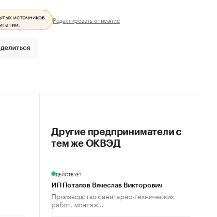
ытых источников.
Редактировать описание
мпании.
делиться
Другие предприниматели с
тем же ОКВЭД
ДЕЙСТВУЕТ
ИП Потапов Вячеслав Викторович
Производство санитарно-технических
работ, монтаж...