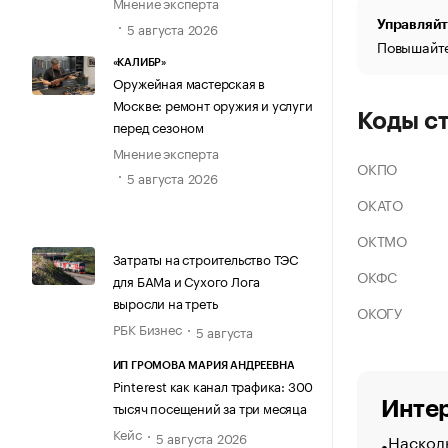
Мнение эксперта
Управляйт
5 августа 2026
Повышайте
«КАЛИБР»
Оружейная мастерская в
Москве: ремонт оружия и услуги
Коды с
перед сезоном
Мнение эксперта
ОКПО
5 августа 2026
ОКАТО
ОКТМО
Затраты на строительство ТЭС
ОКФС
для БАМа и Сухого Лога
выросли на треть
ОКОГУ
РБК Бизнес
5 августа
ИП ГРОМОВА МАРИЯ АНДРЕЕВНА
Pinterest как канал трафика: 300
Интер
тысяч посещений за три месяца
Кейс
5 августа 2026
Насколь