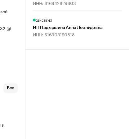
ИНН: 616842829603
овой
ДЕЙСТВУЕТ
/32
ИП Надыршина Анна Леонидовна
ИНН: 616305190818
Все
 и