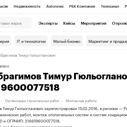
асли
Недвижимость
Autonews
РБК Компании
Телеканал
Р
К Курсы
РБК Life
Тренды
Визионеры
Национальные проекты
Эксперты
Кейсы
Мероприятия
О прое
онный клуб
Исследования
Кредитные рейтинги
Франшизы
Г
терия
IT и технологии
Малый бизнес
Маркетинг и прода
Проверка контрагентов
Политика
Экономика
Бизнес
брагимов Тимур Гюльогланович
ы
ВЛЕНО
брагимов Тимур Гюльоглан
19600077518
Организация строительных работ
Монтажные работы
 Тимур Гюльогланович зарегистрирован 15.02.2016, в регионе — Р
хнических работ, монтаж отопительных систем и систем кондицио
0 и ОГРНИП: 316619600077518.
ы из публичных государственных источников.