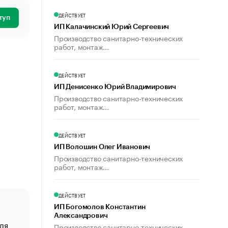
ДЕЙСТВУЕТ
туп
ИП Калачинский Юрий Сергеевич
Производство санитарно-технических
работ, монтаж...
ДЕЙСТВУЕТ
ИП Денисенко Юрий Владимирович
Производство санитарно-технических
работ, монтаж...
ДЕЙСТВУЕТ
ИП Волошин Олег Иванович
Производство санитарно-технических
работ, монтаж...
ДЕЙСТВУЕТ
ИП Богомолов Константин
Александрович
ля
«От спорта тело стареет иначе». Как живет глава ко
Производство санитарно-технических