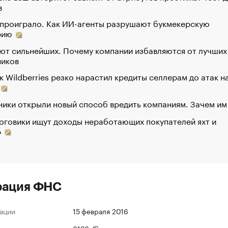
в
 проиграло. Как ИИ-агенты разрушают букмекерскую
рию
ют сильнейших. Почему компании избавляются от лучших
ников
к Wildberries резко нарастил кредиты селлерам до атак н
ики открыли новый способ вредить компаниям. Зачем им
оговики ищут доходы неработающих покупателей яхт и
р
рация ФНС
ации
15 февраля 2016