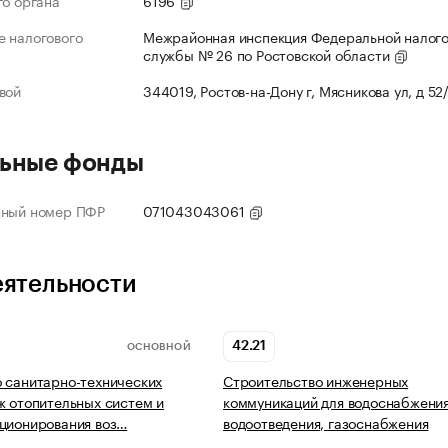
го органа
6196
 налогового
Межрайонная инспекция Федеральной налог
службы № 26 по Ростовской области
вой
344019, Ростов-на-Дону г, Мясникова ул, д 52
ьные фонды
нный номер ПФР
071043043061
еятельности
42.21
ОСНОВНОЙ
 санитарно-технических
Строительство инженерных
ж отопительных систем и
коммуникаций для водоснабжения
ционирования воз…
водоотведения, газоснабжения