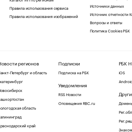
Источники данных
Правила использования сервиса
Источник отчетности 
Правила использования изображений
Вопросы и ответы
Политика Cookies РБК
Новости регионов
Подписки
РБК Н
анкт-Петербург и область
Подписка на РБК
iOS
катеринбург
Androi
Уведомления
Новосибирск
Други
RSS Новости
Башкортостан
Оповещения RBC.ru
Домены
ологодская область
Рег.об
Калининград
Рег.ре
раснодарский край
Знаком