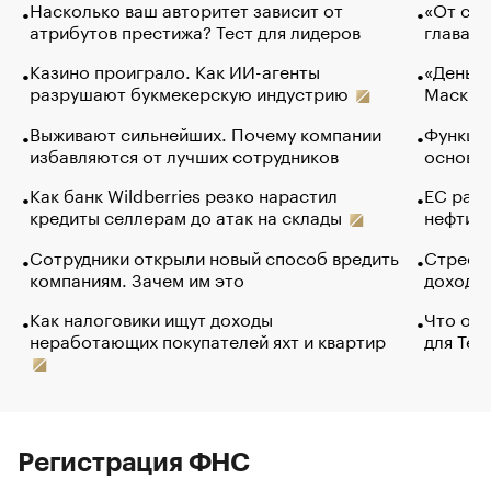
Насколько ваш авторитет зависит от
«От спо
атрибутов престижа? Тест для лидеров
глава к
Казино проиграло. Как ИИ-агенты
«Деньги
разрушают букмекерскую индустрию
Маск в 
Выживают сильнейших. Почему компании
Функции
избавляются от лучших сотрудников
основ э
Как банк Wildberries резко нарастил
ЕС раз
кредиты селлерам до атак на склады
нефти —
Сотрудники открыли новый способ вредить
Стресс 
компаниям. Зачем им это
доходов
Как налоговики ищут доходы
Что обв
неработающих покупателей яхт и квартир
для Tel
Регистрация ФНС