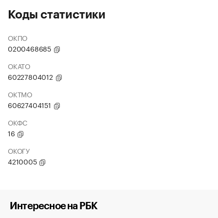
Коды статистики
ОКПО
0200468685
ОКАТО
60227804012
ОКТМО
60627404151
ОКФС
16
ОКОГУ
4210005
Интересное на РБК