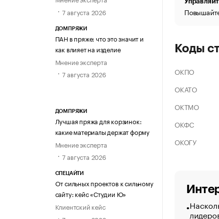
Управляйт
Повышайте
7 августа 2026
ДОМПРЯЖИ
ПАН в пряже: что это значит и
Коды с
как влияет на изделие
Мнение эксперта
ОКПО
7 августа 2026
ОКАТО
ОКТМО
ДОМПРЯЖИ
Лучшая пряжа для корзинок:
ОКФС
какие материалы держат форму
ОКОГУ
Мнение эксперта
7 августа 2026
СПЕЦАЙТИ
От сильных проектов к сильному
Интер
сайту: кейс «Студии Ю»
Насколь
Клиентский кейс
лидеро
7 августа 2026