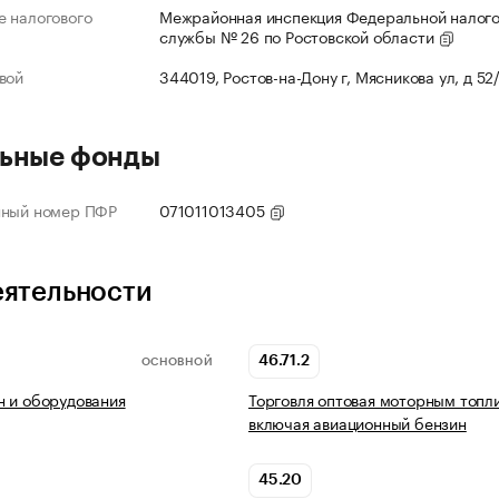
 налогового
Межрайонная инспекция Федеральной налог
службы № 26 по Ростовской области
вой
344019, Ростов-на-Дону г, Мясникова ул, д 52
ьные фонды
нный номер ПФР
071011013405
еятельности
46.71.2
ОСНОВНОЙ
 и оборудования
Торговля оптовая моторным топл
включая авиационный бензин
45.20