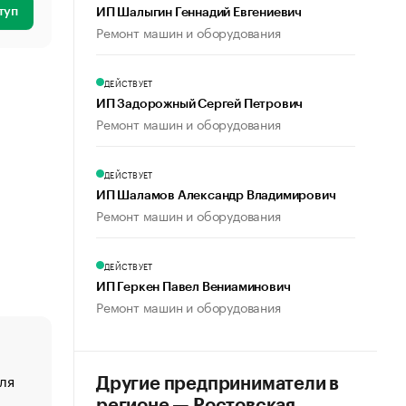
туп
ИП Шалыгин Геннадий Евгениевич
Ремонт машин и оборудования
ДЕЙСТВУЕТ
ИП Задорожный Сергей Петрович
Ремонт машин и оборудования
ДЕЙСТВУЕТ
ИП Шаламов Александр Владимирович
Ремонт машин и оборудования
ДЕЙСТВУЕТ
ИП Геркен Павел Вениаминович
Ремонт машин и оборудования
ля
«От спорта тело стареет иначе». Как живет глава ко
Другие предприниматели в
создавшей GTA