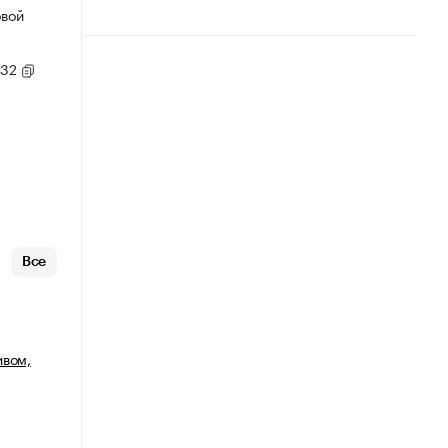
овой
/32
Все
ивом,