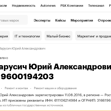
асли
Недвижимость
Autonews
РБК Компании
Телеканал
Р
К Курсы
РБК Life
Тренды
Визионеры
Национальные проекты
Эксперты
Кейсы
Мероприятия
О прое
онный клуб
Исследования
Кредитные рейтинги
Франшизы
Г
терия
IT и технологии
Малый бизнес
Маркетинг и прода
Проверка контрагентов
Политика
Экономика
Бизнес
арусич Юрий Александрович
ы
ВЛЕНО
арусич Юрий Александров
19600194203
Ремонт и монтаж
Ремонт машин и оборудования
рий Александрович зарегистрирован 11.08.2016, в регионе — Рост
. ИП присвоены реквизиты ИНН: 611106214984 и ОГРНИП: 316619
ы из публичных государственных источников.