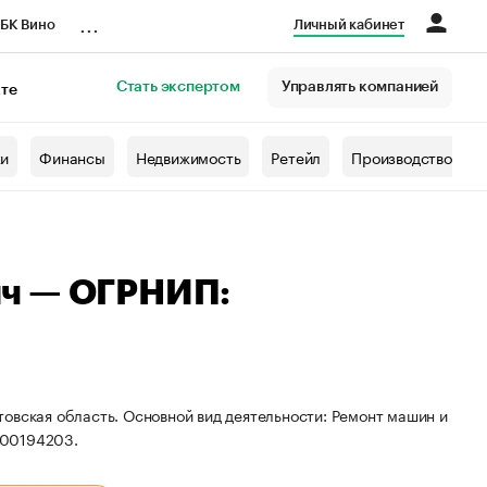
...
БК Вино
Личный кабинет
Стать экспертом
Управлять компанией
кте
азета
жи
Финансы
Недвижимость
Ретейл
Производство
ич — ОГРНИП:
овская область. Основной вид деятельности: Ремонт машин и
600194203.