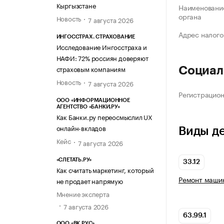
Кыргызстане
Наименование
органа
Новость
7 августа 2026
Адрес налого
ИНГОССТРАХ. СТРАХОВАНИЕ
Исследование Ингосстраха и
НАФИ: 72% россиян доверяют
страховым компаниям
Социал
Новость
7 августа 2026
Регистрацио
ООО «ИНФОРМАЦИОННОЕ
АГЕНТСТВО «БАНКИ.РУ»
Как Банки.ру переосмыслил UX
онлайн-вкладов
Виды д
Кейс
7 августа 2026
«СЛЕТАТЬ.РУ»
33.12
Как считать маркетинг, который
Ремонт машин
не продает напрямую
Мнение эксперта
7 августа 2026
63.99.1
ООО «ВК РУС»