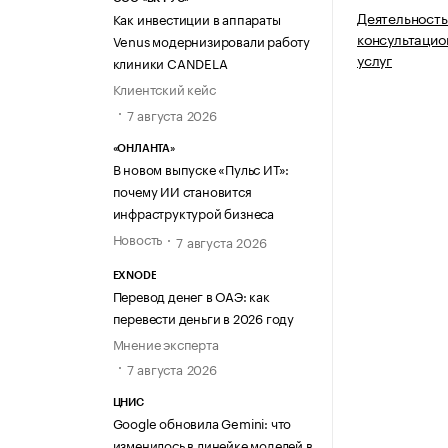
Деятельность
Как инвестиции в аппараты
консультаци
Venus модернизировали работу
услуг
клиники CANDELA
Клиентский кейс
7 августа 2026
«ОНЛАНТА»
В новом выпуске «Пульс ИТ»:
почему ИИ становится
инфраструктурой бизнеса
Новость
7 августа 2026
EXNODE
Перевод денег в ОАЭ: как
перевести деньги в 2026 году
Мнение эксперта
7 августа 2026
ЦНИС
Google обновила Gemini: что
изменилось в линейке моделей в