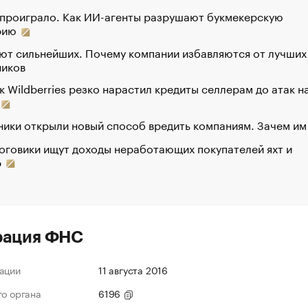
 проиграло. Как ИИ-агенты разрушают букмекерскую
рию
ют сильнейших. Почему компании избавляются от лучших
ников
к Wildberries резко нарастил кредиты селлерам до атак н
ики открыли новый способ вредить компаниям. Зачем им
оговики ищут доходы неработающих покупателей яхт и
р
рация ФНС
ации
11 августа 2016
го органа
6196