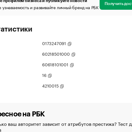
е профилем бизнеса и публикуйте новости
Получить дос
 узнаваемость и развивайте личный бренд на РБК
татистики
0173247091
60218501000
60618101001
16
4210015
есное на РБК
ко ваш авторитет зависит от атрибутов престижа? Тест д
в