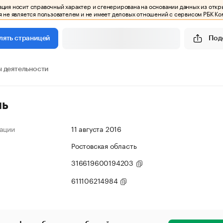
ия носит справочный характер и сгенерирована на основании данных из откр
 не является пользователем и не имеет деловых отношений с сервисом РБК Ко
Под
лять страницей
 деятельности
ль
ации
11 августа 2016
Ростовская область
316619600194203
611106214984