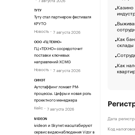
Казино
ТУТУ
индуст
Туту стал партнером фестиваля
Выжива
КРУТО
сотруд
Новость
7 августа 2026
Как бан
ООО «ГЦ ТЕХНО»
склады
ГЦ «ТЕХНО» сосредоточит
Сотрудн
поставки ключевых
направлений XCMG
Как нал
Новость
кварти
7 августа 2026
СИНЭТ
Аутстаффинг ломает PM-
процессы. Цифры и новая роль
проектного менеджера
Регист
Кейс
7 августа 2026
Дата регистр
IVIDEON
ivideon и Skynet масштабируют
Код налогово
сервис видеонаблюдения Vizor в