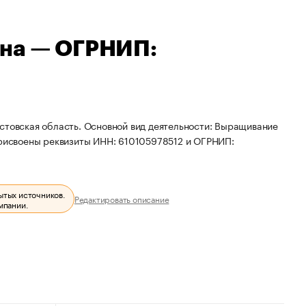
вна — ОГРНИП:
стовская область. Основной вид деятельности: Выращивание
 присвоены реквизиты ИНН: 610105978512 и ОГРНИП:
ытых источников.
Редактировать описание
мпании.