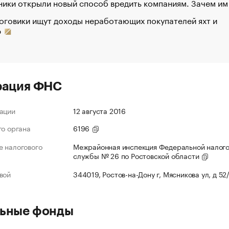
ики открыли новый способ вредить компаниям. Зачем им
оговики ищут доходы неработающих покупателей яхт и
р
рация ФНС
ации
12 августа 2016
го органа
6196
 налогового
Межрайонная инспекция Федеральной налог
службы № 26 по Ростовской области
вой
344019, Ростов-на-Дону г, Мясникова ул, д 52
ьные фонды