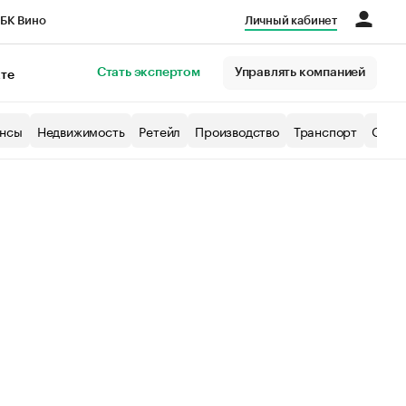
БК Вино
Личный кабинет
Город
Стать экспертом
Управлять компанией
кте
нсы
Недвижимость
Ретейл
Производство
Транспорт
Образ