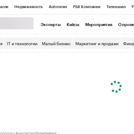
асли
Недвижимость
Autonews
РБК Компании
Телеканал
Р
К Курсы
РБК Life
Тренды
Визионеры
Национальные проекты
Эксперты
Кейсы
Мероприятия
О прое
уб
Исследования
Кредитные рейтинги
Франшизы
Газета
ия
IT и технологии
Малый бизнес
Маркетинг и продажи
Фина
Проверка контрагентов
Политика
Экономика
Бизнес
ы
орошко Анастасия Валерьевна