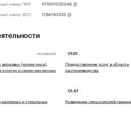
нный номер ПФР
071001020046
нный номер ФСС
1294783335
еятельности
01.61
ОСНОВНОЙ
зерновых (кроме риса),
Предоставление услуг в области
 культур и семян масличных
растениеводства
01.47
 малярных и стекольных
Разведение сельскохозяйственно