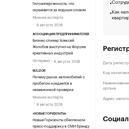
Сотрудн
Гипоаллергенность: что
скрывается за модным словом
Как нал
кварти
Мнение эксперта
8 августа 2026
АССОЦИАЦИЯ ПРЕДПРИНИМАТЕЛЕЙ
Бизнес-спикер Алексей
Жолобов выступил на Форуме
Регист
креативных индустрий
Интервью
8 августа 2026
Дата регистр
Код налогово
RULIZOR
Почему рынок автомобилей с
Наименование
пробегом нуждается в
органа
независимой проверке
Мнение эксперта
Адрес налого
8 августа 2026
«НОВЫЕ ГОРИЗОНТЫ»
Социал
Новые Горизонты обеспечили
пресс-поддержку в СМИ бренду