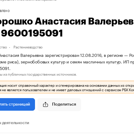
ВЛЕНО
орошко Анастасия Валерье
19600195091
ство
Растениеводство
настасия Валерьевна зарегистрирован 12.08.2016, в регионе — Ро
оме риса), зернобобовых культур и семян масличных культур. ИП
5091.
ы из публичных государственных источников.
ия носит справочный характер и сгенерирована на основании данных из откр
 не является пользователем и не имеет деловых отношений с сервисом РБК Ко
Поделиться
лять страницей
 деятельности