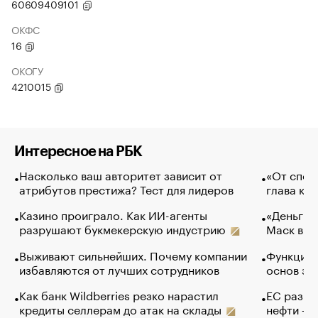
60609409101
ОКФС
16
ОКОГУ
4210015
Интересное на РБК
Насколько ваш авторитет зависит от
«От спор
атрибутов престижа? Тест для лидеров
глава ко
Казино проиграло. Как ИИ-агенты
«Деньги б
разрушают букмекерскую индустрию
Маск в и
Выживают сильнейших. Почему компании
Функции 
избавляются от лучших сотрудников
основ эф
Как банк Wildberries резко нарастил
ЕС разре
кредиты селлерам до атак на склады
нефти — 