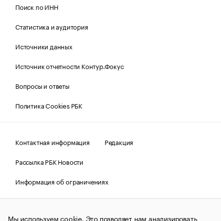
Поиск по ИНН
Статистика и аудитория
Источники данных
Источник отчетности Контур.Фокус
Вопросы и ответы
Политика Cookies РБК
Контактная информация
Редакция
Рассылка РБК Новости
Информация об ограничениях
Правовая информация
О соблюдении авторских прав
Мы используем cookie. Это позволяет нам анализировать
© АО «РОСБИЗНЕСКОНСАЛТИНГ»,
1995–2026.
Сообщения