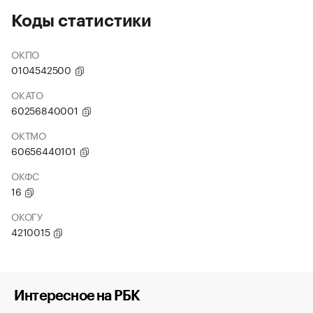
Коды статистики
ОКПО
0104542500
ОКАТО
60256840001
ОКТМО
60656440101
ОКФС
16
ОКОГУ
4210015
Интересное на РБК