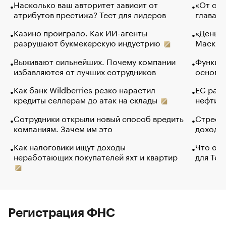
Насколько ваш авторитет зависит от
«От спо
атрибутов престижа? Тест для лидеров
глава к
Казино проиграло. Как ИИ-агенты
«Деньги
разрушают букмекерскую индустрию
Маск в 
Выживают сильнейших. Почему компании
Функции
избавляются от лучших сотрудников
основ э
Как банк Wildberries резко нарастил
ЕС раз
кредиты селлерам до атак на склады
нефти —
Сотрудники открыли новый способ вредить
Стресс 
компаниям. Зачем им это
доходов
Как налоговики ищут доходы
Что обв
неработающих покупателей яхт и квартир
для Tel
Регистрация ФНС