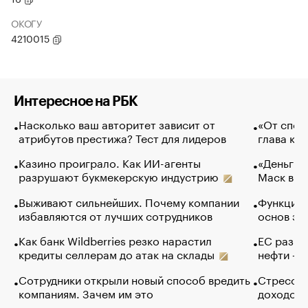
ОКОГУ
4210015
Интересное на РБК
Насколько ваш авторитет зависит от
«От спор
атрибутов престижа? Тест для лидеров
глава ко
Казино проиграло. Как ИИ-агенты
«Деньги б
разрушают букмекерскую индустрию
Маск в и
Выживают сильнейших. Почему компании
Функции 
избавляются от лучших сотрудников
основ эф
Как банк Wildberries резко нарастил
ЕС разре
кредиты селлерам до атак на склады
нефти — 
Сотрудники открыли новый способ вредить
Стресс о
компаниям. Зачем им это
доходов 