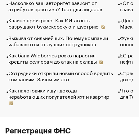
Насколько ваш авторитет зависит от
«От спо
атрибутов престижа? Тест для лидеров
глава к
Казино проиграло. Как ИИ-агенты
«Деньги
разрушают букмекерскую индустрию
Маск в 
Выживают сильнейших. Почему компании
Функции
избавляются от лучших сотрудников
основ э
Как банк Wildberries резко нарастил
ЕС раз
кредиты селлерам до атак на склады
нефти —
Сотрудники открыли новый способ вредить
Стресс 
компаниям. Зачем им это
доходов
Как налоговики ищут доходы
Что обв
неработающих покупателей яхт и квартир
для Tel
Регистрация ФНС