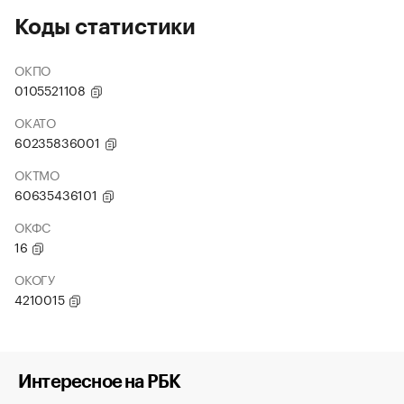
Коды статистики
ОКПО
0105521108
ОКАТО
60235836001
ОКТМО
60635436101
ОКФС
16
ОКОГУ
4210015
Интересное на РБК