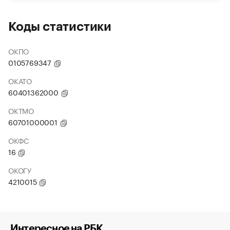
Коды статистики
ОКПО
0105769347
ОКАТО
60401362000
ОКТМО
60701000001
ОКФС
16
ОКОГУ
4210015
Интересное на РБК