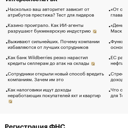
Насколько ваш авторитет зависит от
«От спо
атрибутов престижа? Тест для лидеров
глава к
Казино проиграло. Как ИИ-агенты
«Деньги
разрушают букмекерскую индустрию
Маск в 
Выживают сильнейших. Почему компании
Функции
избавляются от лучших сотрудников
основ э
Как банк Wildberries резко нарастил
ЕС раз
кредиты селлерам до атак на склады
нефти —
Сотрудники открыли новый способ вредить
Стресс 
компаниям. Зачем им это
доходов
Как налоговики ищут доходы
Что обв
неработающих покупателей яхт и квартир
для Tel
Регистрация ФНС