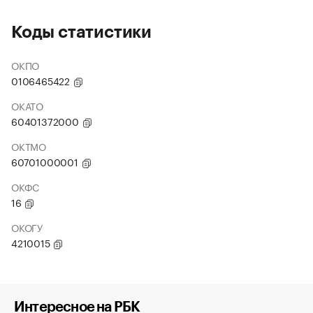
Коды статистики
ОКПО
0106465422
ОКАТО
60401372000
ОКТМО
60701000001
ОКФС
16
ОКОГУ
4210015
Интересное на РБК