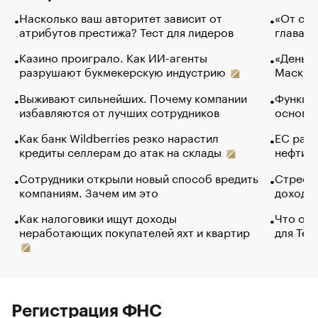
Насколько ваш авторитет зависит от
«От спо
атрибутов престижа? Тест для лидеров
глава к
Казино проиграло. Как ИИ-агенты
«Деньги
разрушают букмекерскую индустрию
Маск в 
Выживают сильнейших. Почему компании
Функции
избавляются от лучших сотрудников
основ э
Как банк Wildberries резко нарастил
ЕС раз
кредиты селлерам до атак на склады
нефти —
Сотрудники открыли новый способ вредить
Стресс 
компаниям. Зачем им это
доходов
Как налоговики ищут доходы
Что обв
неработающих покупателей яхт и квартир
для Tel
Регистрация ФНС