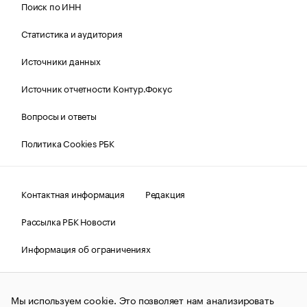
Поиск по ИНН
Статистика и аудитория
Источники данных
Источник отчетности Контур.Фокус
Вопросы и ответы
Политика Cookies РБК
Контактная информация
Редакция
Рассылка РБК Новости
Информация об ограничениях
Правовая информация
О соблюдении авторских прав
Мы используем cookie. Это позволяет нам анализировать
© АО «РОСБИЗНЕСКОНСАЛТИНГ»,
1995–2026.
Сообщения