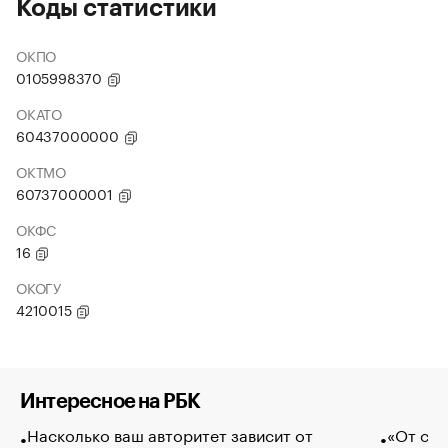
Коды статистики
ОКПО
0105998370
ОКАТО
60437000000
ОКТМО
60737000001
ОКФС
16
ОКОГУ
4210015
Интересное на РБК
Насколько ваш авторитет зависит от
«От спо