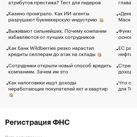
атрибутов престижа? Тест для лидеров
глава к
Казино проиграло. Как ИИ-агенты
«Деньги
разрушают букмекерскую индустрию
Маск в 
Выживают сильнейших. Почему компании
Функции
избавляются от лучших сотрудников
основ э
Как банк Wildberries резко нарастил
ЕС раз
кредиты селлерам до атак на склады
нефти —
Сотрудники открыли новый способ вредить
Стресс 
компаниям. Зачем им это
доходов
Как налоговики ищут доходы
Что обв
неработающих покупателей яхт и квартир
для Tel
Регистрация ФНС
Дата регистрации