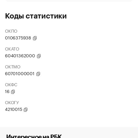
Коды статистики
ОКПО
0106375938
ОКАТО
60401362000
ОКТМО
60701000001
ОКФС
16
ОКОГУ
4210015
Интересное на РБК