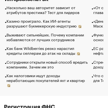
Насколько ваш авторитет зависит от
«От спо
атрибутов престижа? Тест для лидеров
глава к
Казино проиграло. Как ИИ-агенты
«Деньги
разрушают букмекерскую индустрию
Маск в 
Выживают сильнейших. Почему компании
Функции
избавляются от лучших сотрудников
основ э
Как банк Wildberries резко нарастил
ЕС раз
кредиты селлерам до атак на склады
нефти —
Сотрудники открыли новый способ вредить
Стресс 
компаниям. Зачем им это
доходов
Как налоговики ищут доходы
Что обв
неработающих покупателей яхт и квартир
для Tel
Регистрация ФНС