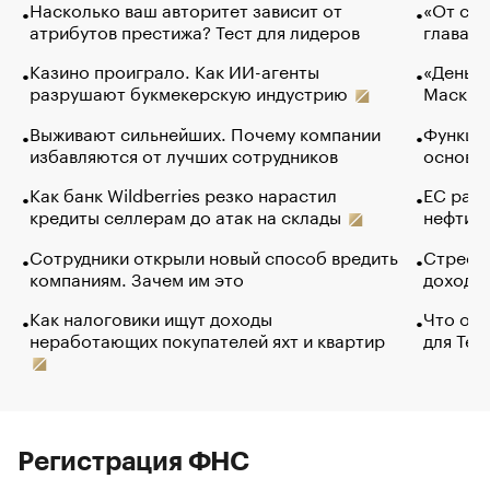
Насколько ваш авторитет зависит от
«От спо
атрибутов престижа? Тест для лидеров
глава к
Казино проиграло. Как ИИ-агенты
«Деньги
разрушают букмекерскую индустрию
Маск в 
Выживают сильнейших. Почему компании
Функции
избавляются от лучших сотрудников
основ э
Как банк Wildberries резко нарастил
ЕС раз
кредиты селлерам до атак на склады
нефти —
Сотрудники открыли новый способ вредить
Стресс 
компаниям. Зачем им это
доходов
Как налоговики ищут доходы
Что обв
неработающих покупателей яхт и квартир
для Tel
Регистрация ФНС