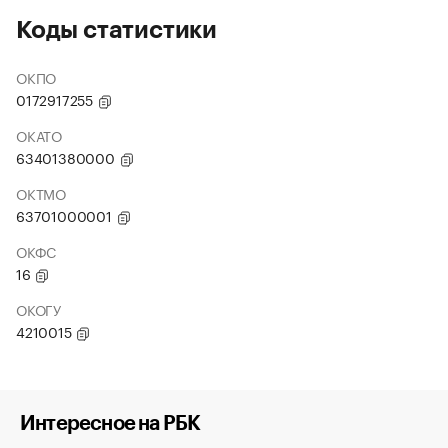
Коды статистики
ОКПО
0172917255
ОКАТО
63401380000
ОКТМО
63701000001
ОКФС
16
ОКОГУ
4210015
Интересное на РБК