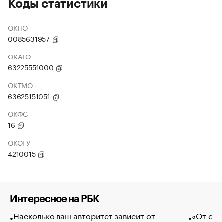
Коды статистики
ОКПО
0085631957
ОКАТО
63225551000
ОКТМО
63625151051
ОКФС
16
ОКОГУ
4210015
Интересное на РБК
Насколько ваш авторитет зависит от
«От спо