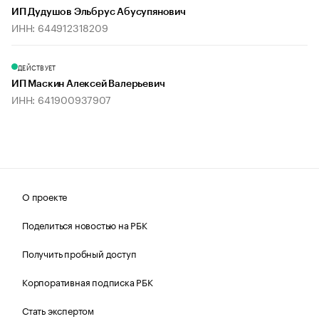
ИП Дудушов Эльбрус Абусупянович
ИНН: 644912318209
ДЕЙСТВУЕТ
ИП Маскин Алексей Валерьевич
ИНН: 641900937907
О проекте
Поделиться новостью на РБК
Получить пробный доступ
Корпоративная подписка РБК
Стать экспертом