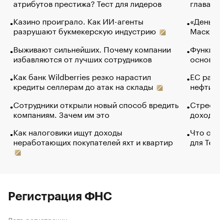
атрибутов престижа? Тест для лидеров
глава к
Казино проиграло. Как ИИ-агенты
«Деньги
разрушают букмекерскую индустрию
Маск в 
Выживают сильнейших. Почему компании
Функции
избавляются от лучших сотрудников
основ э
Как банк Wildberries резко нарастил
ЕС раз
кредиты селлерам до атак на склады
нефти —
Сотрудники открыли новый способ вредить
Стресс 
компаниям. Зачем им это
доходов
Как налоговики ищут доходы
Что обв
неработающих покупателей яхт и квартир
для Tel
Регистрация ФНС
Дата регистрации