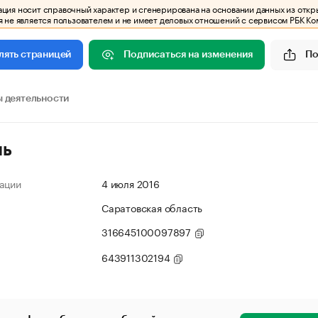
ия носит справочный характер и сгенерирована на основании данных из откр
 не является пользователем и не имеет деловых отношений с сервисом РБК Ко
Подписаться на изменения
По
лять страницей
 деятельности
ль
ации
4 июля 2016
Саратовская область
316645100097897
643911302194