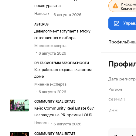
Информац
после урагана
Компания
Новость
6 августа 2026
Управ
ASTERUS
Девелопмент вступает в эпоху
естественного отбора
Профиль
Виды
Мнение эксперта
6 августа 2026
Профи
DELTA СИСТЕМЫ БЕЗОПАСНОСТИ
Как работает охрана в частном
доме
Дата регистр
Мнение эксперта
Регион
6 августа 2026
ОГРНИП
COMMUNITY REAL ESTATE
Кейс Community Real Estate был
ИНН
награжден на PR-премии LOUD
Новость
6 августа 2026
COMMUNITY REAL ESTATE