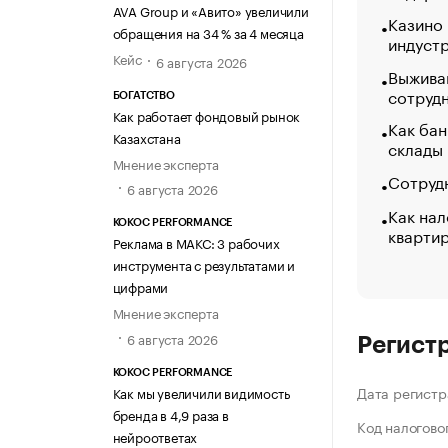
AVA Group и «Авито» увеличили
Казино
обращения на 34 % за 4 месяца
индуст
Кейс
6 августа 2026
Выжива
сотруд
БОГАТСТВО
Как работает фондовый рынок
Как бан
Казахстана
склады
Мнение эксперта
Сотрудн
6 августа 2026
Как нал
KOKOC PERFORMANCE
кварти
Реклама в МАКС: 3 рабочих
инструмента с результатами и
цифрами
Мнение эксперта
6 августа 2026
Регист
KOKOC PERFORMANCE
Дата регистр
Как мы увеличили видимость
бренда в 4,9 раза в
Код налогово
нейроответах