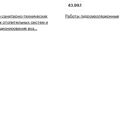
43.99.1
 санитарно-технических
Работы гидроизоляционные
ж отопительных систем и
ционирования воз…