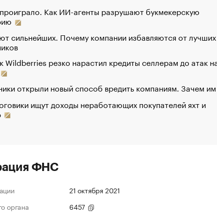
 проиграло. Как ИИ-агенты разрушают букмекерскую
рию
ют сильнейших. Почему компании избавляются от лучших
ников
к Wildberries резко нарастил кредиты селлерам до атак н
ики открыли новый способ вредить компаниям. Зачем им
оговики ищут доходы неработающих покупателей яхт и
р
рация ФНС
ации
21 октября 2021
го органа
6457