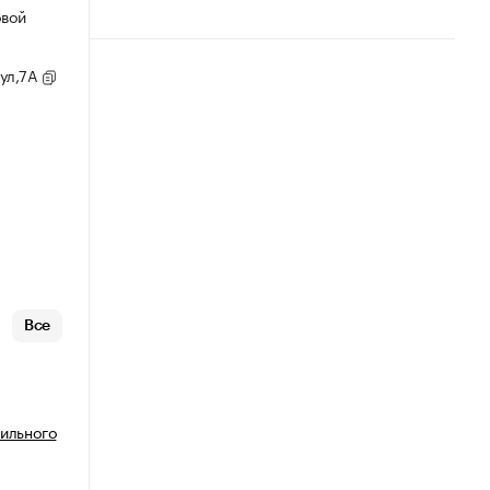
овой
 ул,7А
Все
бильного