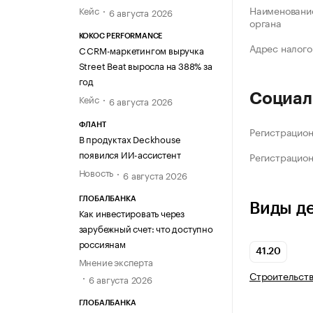
Наименование
Кейс
6 августа 2026
органа
KOKOC PERFORMANCE
Адрес налого
С CRM-маркетингом выручка
Street Beat выросла на 388% за
год
Социал
Кейс
6 августа 2026
ФЛАНТ
Регистрацио
В продуктах Deckhouse
появился ИИ-ассистент
Регистрацио
Новость
6 августа 2026
ГЛОБАЛБАНКА
Виды д
Как инвестировать через
зарубежный счет: что доступно
россиянам
41.20
Мнение эксперта
Строительств
6 августа 2026
ГЛОБАЛБАНКА