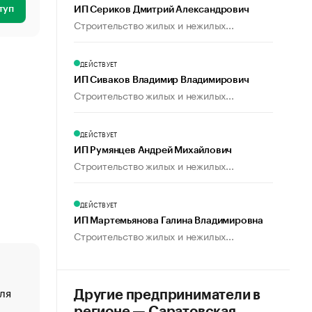
туп
ИП Сериков Дмитрий Александрович
Строительство жилых и нежилых...
ДЕЙСТВУЕТ
ИП Сиваков Владимир Владимирович
Строительство жилых и нежилых...
ДЕЙСТВУЕТ
ИП Румянцев Андрей Михайлович
Строительство жилых и нежилых...
ДЕЙСТВУЕТ
ИП Мартемьянова Галина Владимировна
Строительство жилых и нежилых...
ля
«От спорта тело стареет иначе». Как живет глава ко
Другие предприниматели в
создавшей GTA