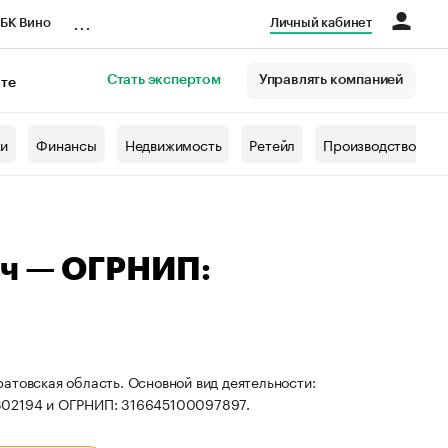
...
БК Вино
Личный кабинет
Стать экспертом
Управлять компанией
кте
азета
жи
Финансы
Недвижимость
Ретейл
Производство
ич — ОГРНИП:
атовская область. Основной вид деятельности:
1302194 и ОГРНИП: 316645100097897.