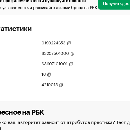
е профилем бизнеса и публикуйте новости
Получить дос
 узнаваемость и развивайте личный бренд на РБК
татистики
0199224653
63207501000
63607101001
16
4210015
есное на РБК
ко ваш авторитет зависит от атрибутов престижа? Тест д
в