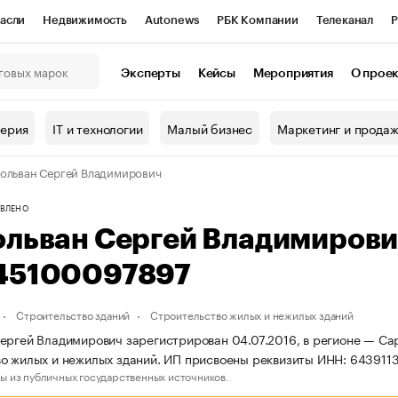
асли
Недвижимость
Autonews
РБК Компании
Телеканал
Р
К Курсы
РБК Life
Тренды
Визионеры
Национальные проекты
Эксперты
Кейсы
Мероприятия
О прое
онный клуб
Исследования
Кредитные рейтинги
Франшизы
Г
терия
IT и технологии
Малый бизнес
Маркетинг и прода
Проверка контрагентов
Политика
Экономика
Бизнес
ольван Сергей Владимирович
ы
ВЛЕНО
ольван Сергей Владимиров
45100097897
Строительство зданий
Строительство жилых и нежилых зданий
ергей Владимирович зарегистрирован 04.07.2016, в регионе — Сар
о жилых и нежилых зданий. ИП присвоены реквизиты ИНН: 64391
ы из публичных государственных источников.