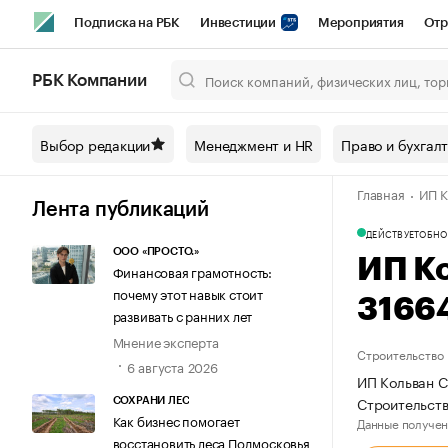
Подписка на РБК
Инвестиции
Мероприятия
Отр
Спорт
Школа управления РБК
РБК Образование
РБ
РБК Компании
Город
Стиль
Крипто
РБК Бизнес-среда
Дискусси
Выбор редакции
Менеджмент и HR
Право и бухгал
Спецпроекты СПб
Конференции СПб
Спецпроекты
Главная
ИП К
Технологии и медиа
Финансы
Рынок наличной валют
Лента публикаций
ДЕЙСТВУЕТ
ОБНО
ООО «ПРОСТО.»
ИП К
Финансовая грамотность:
почему этот навык стоит
3166
развивать с ранних лет
Мнение эксперта
Строительство
6 августа 2026
ИП Кольван С
Строительств
СОХРАНИ ЛЕС
Как бизнес помогает
Данные получен
восстановить леса Подмосковья