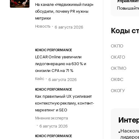
Управляйт
На канале «Недвижимый пиар»
Повышайте
обсудили, почему PR нужны
метрики
Новость
6 августа 2026
Коды с
ОКПО
KOKOC PERFORMANCE
ОКАТО
LECAR Online увеличили
лидогенерацию на 630 % и
ОКТМО
снизили CPA на 71 %
Кейс
ОКФС
6 августа 2026
ОКОГУ
KOKOC PERFORMANCE
Как правильный UX усиливает
контекстную рекламу, контент-
маркетинг и SEO
Мнение эксперта
Интер
6 августа 2026
Насколь
лидеро
KOKOC PERFORMANCE