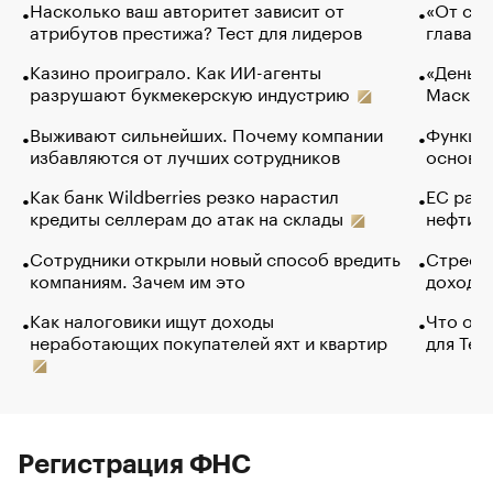
Насколько ваш авторитет зависит от
«От спо
атрибутов престижа? Тест для лидеров
глава к
Казино проиграло. Как ИИ-агенты
«Деньги
разрушают букмекерскую индустрию
Маск в 
Выживают сильнейших. Почему компании
Функции
избавляются от лучших сотрудников
основ э
Как банк Wildberries резко нарастил
ЕС раз
кредиты селлерам до атак на склады
нефти —
Сотрудники открыли новый способ вредить
Стресс 
компаниям. Зачем им это
доходов
Как налоговики ищут доходы
Что обв
неработающих покупателей яхт и квартир
для Tel
Регистрация ФНС