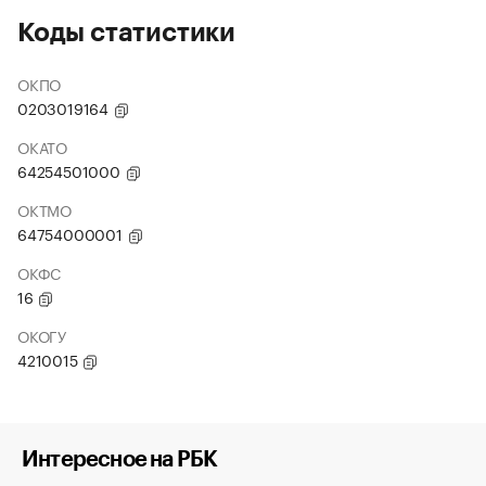
Коды статистики
ОКПО
0203019164
ОКАТО
64254501000
ОКТМО
64754000001
ОКФС
16
ОКОГУ
4210015
Интересное на РБК