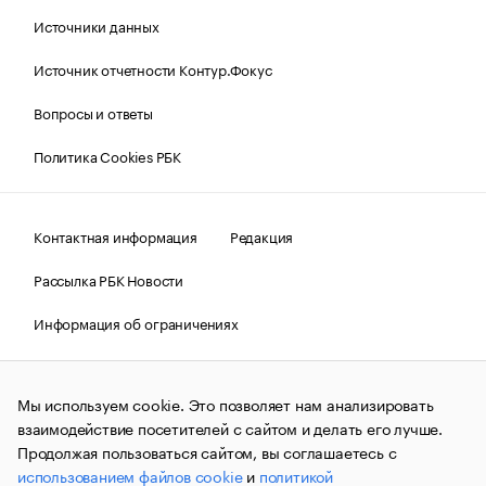
Источники данных
Источник отчетности Контур.Фокус
Вопросы и ответы
Политика Cookies РБК
Контактная информация
Редакция
Рассылка РБК Новости
Информация об ограничениях
Правовая информация
О соблюдении авторских прав
Мы используем cookie. Это позволяет нам анализировать
© АО «РОСБИЗНЕСКОНСАЛТИНГ»,
1995–2026.
Сообщения
и материалы информационного агентства «РБК»
взаимодействие посетителей с сайтом и делать его лучше.
(зарегистрировано Федеральной службой по надзору в сфере
Продолжая пользоваться сайтом, вы соглашаетесь с
связи, информационных технологий и массовых
использованием файлов cookie
и
политикой
коммуникаций (Роскомнадзор) 09.12.2015 за номером ИА