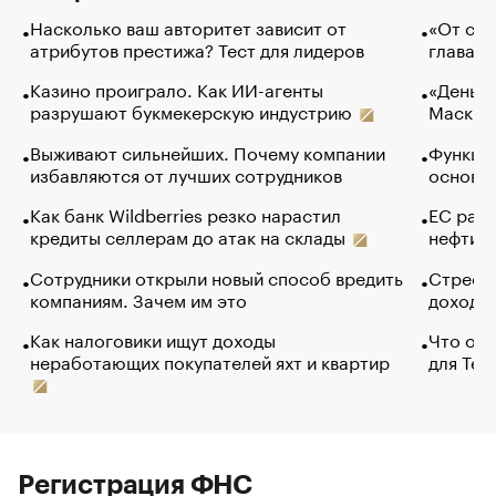
Насколько ваш авторитет зависит от
«От спо
атрибутов престижа? Тест для лидеров
глава к
Казино проиграло. Как ИИ-агенты
«Деньги
разрушают букмекерскую индустрию
Маск в 
Выживают сильнейших. Почему компании
Функции
избавляются от лучших сотрудников
основ э
Как банк Wildberries резко нарастил
ЕС раз
кредиты селлерам до атак на склады
нефти —
Сотрудники открыли новый способ вредить
Стресс 
компаниям. Зачем им это
доходов
Как налоговики ищут доходы
Что обв
неработающих покупателей яхт и квартир
для Tel
Регистрация ФНС