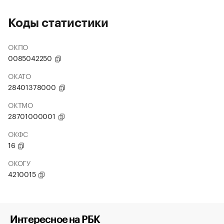
Коды статистики
ОКПО
0085042250
ОКАТО
28401378000
ОКТМО
28701000001
ОКФС
16
ОКОГУ
4210015
Интересное на РБК