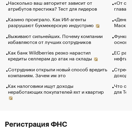
Насколько ваш авторитет зависит от
«От спо
атрибутов престижа? Тест для лидеров
глава к
Казино проиграло. Как ИИ-агенты
«Деньги
разрушают букмекерскую индустрию
Маск в 
Выживают сильнейших. Почему компании
Функции
избавляются от лучших сотрудников
основ э
Как банк Wildberries резко нарастил
ЕС раз
кредиты селлерам до атак на склады
нефти —
Сотрудники открыли новый способ вредить
Стресс 
компаниям. Зачем им это
доходов
Как налоговики ищут доходы
Что обв
неработающих покупателей яхт и квартир
для Tel
Регистрация ФНС