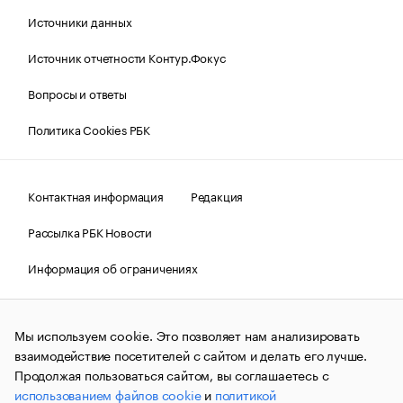
Источники данных
Источник отчетности Контур.Фокус
Вопросы и ответы
Политика Cookies РБК
Контактная информация
Редакция
Рассылка РБК Новости
Информация об ограничениях
Правовая информация
О соблюдении авторских прав
Мы используем cookie. Это позволяет нам анализировать
© АО «РОСБИЗНЕСКОНСАЛТИНГ»,
1995–2026.
Сообщения
и материалы информационного агентства «РБК»
взаимодействие посетителей с сайтом и делать его лучше.
(зарегистрировано Федеральной службой по надзору в сфере
Продолжая пользоваться сайтом, вы соглашаетесь с
связи, информационных технологий и массовых
использованием файлов cookie
и
политикой
коммуникаций (Роскомнадзор) 09.12.2015 за номером ИА