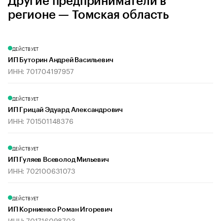
Другие предприниматели в
регионе — Томская область
ДЕЙСТВУЕТ
ИП Буторин Андрей Васильевич
ИНН: 701704197957
ДЕЙСТВУЕТ
ИП Грицай Эдуард Александрович
ИНН: 701501148376
ДЕЙСТВУЕТ
ИП Гуляев Всеволод Мильевич
ИНН: 702100631073
ДЕЙСТВУЕТ
ИП Корниенко Роман Игоревич
ИНН: 701716098703