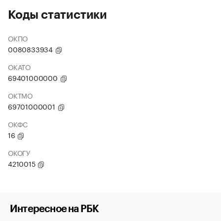
Коды статистики
ОКПО
0080833934
ОКАТО
69401000000
ОКТМО
69701000001
ОКФС
16
ОКОГУ
4210015
Интересное на РБК