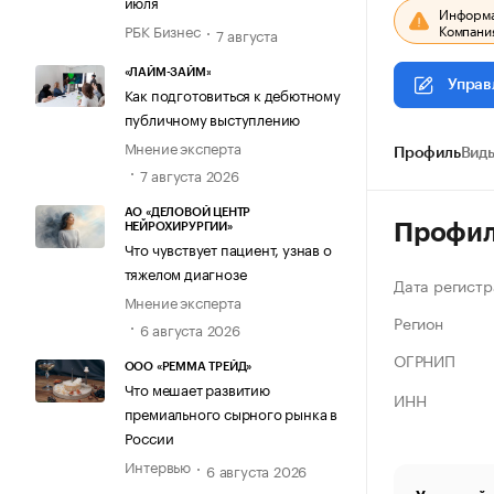
июля
Информац
Компания
РБК Бизнес
7 августа
«ЛАЙМ-ЗАЙМ»
Управ
Как подготовиться к дебютному
публичному выступлению
Мнение эксперта
Профиль
Виды
7 августа 2026
АО «ДЕЛОВОЙ ЦЕНТР
Профи
НЕЙРОХИРУРГИИ»
Что чувствует пациент, узнав о
тяжелом диагнозе
Дата регистр
Мнение эксперта
Регион
6 августа 2026
ОГРНИП
ООО «РЕММА ТРЕЙД»
Что мешает развитию
ИНН
премиального сырного рынка в
России
Интервью
6 августа 2026