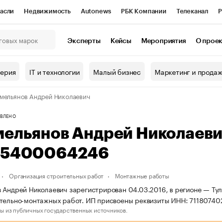
асли
Недвижимость
Autonews
РБК Компании
Телеканал
Р
К Курсы
РБК Life
Тренды
Визионеры
Национальные проекты
Эксперты
Кейсы
Мероприятия
О прое
онный клуб
Исследования
Кредитные рейтинги
Франшизы
Г
терия
IT и технологии
Малый бизнес
Маркетинг и прода
Проверка контрагентов
Политика
Экономика
Бизнес
мельянов Андрей Николаевич
ы
ВЛЕНО
мельянов Андрей Николаев
15400064246
Организация строительных работ
Монтажные работы
 Андрей Николаевич зарегистрирован 04.03.2016, в регионе — Тул
тельно-монтажных работ. ИП присвоены реквизиты ИНН: 7118074
ы из публичных государственных источников.