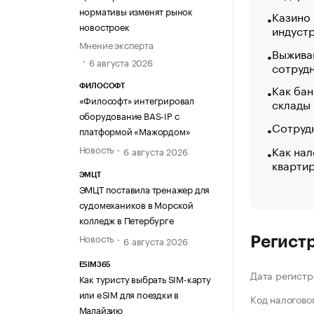
нормативы изменят рынок
Казино
новостроек
индуст
Мнение эксперта
Выжива
6 августа 2026
сотруд
Как бан
ФИЛОСОФТ
«Философт» интегрировал
склады
оборудование BAS-IP с
Сотрудн
платформой «Мажордом»
Как нал
Новость
6 августа 2026
кварти
ЭМЦТ
ЭМЦТ поставила тренажер для
судомехаников в Морской
колледж в Петербурге
Новость
6 августа 2026
Регист
ESIM365
Дата регистр
Как туристу выбрать SIM-карту
или eSIM для поездки в
Код налогово
Малайзию