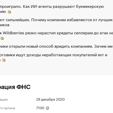
 проиграло. Как ИИ-агенты разрушают букмекерскую
рию
ют сильнейших. Почему компании избавляются от лучших
ников
к Wildberries резко нарастил кредиты селлерам до атак н
ики открыли новый способ вредить компаниям. Зачем им
оговики ищут доходы неработающих покупателей яхт и
р
рация ФНС
ации
29 декабря 2020
го органа
7100