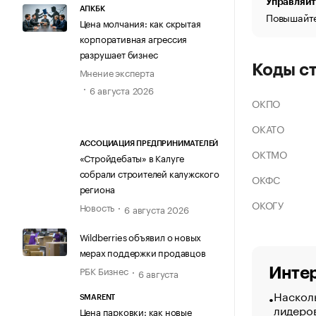
Управляйт
АПКБК
Повышайте
Цена молчания: как скрытая
корпоративная агрессия
разрушает бизнес
Коды с
Мнение эксперта
6 августа 2026
ОКПО
ОКАТО
АССОЦИАЦИЯ ПРЕДПРИНИМАТЕЛЕЙ
ОКТМО
«Стройдебаты» в Калуге
собрали строителей калужского
ОКФС
региона
ОКОГУ
Новость
6 августа 2026
Wildberries объявил о новых
мерах поддержки продавцов
РБК Бизнес
Интер
6 августа
Насколь
SMARENT
лидеро
Цена парковки: как новые