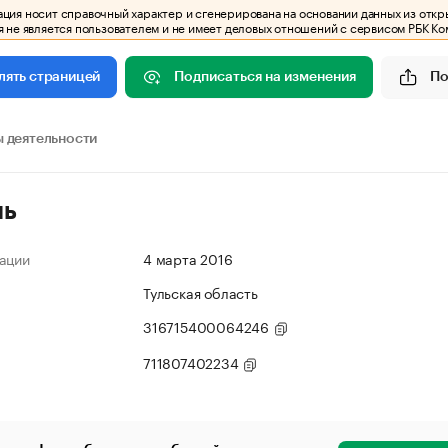
ия носит справочный характер и сгенерирована на основании данных из откр
 не является пользователем и не имеет деловых отношений с сервисом РБК Ко
Подписаться на изменения
По
лять страницей
 деятельности
ль
ации
4 марта 2016
Тульская область
316715400064246
711807402234