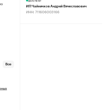
ДЕЙСТВУЕТ
по
ИП Чайничков Андрей Вячеславович
ИНН: 711606003166
Все
рных