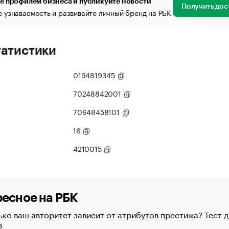
е профилем бизнеса и публикуйте новости
Получить дос
 узнаваемость и развивайте личный бренд на РБК
татистики
0194819345
70248842001
70648458101
16
4210015
есное на РБК
ко ваш авторитет зависит от атрибутов престижа? Тест д
в