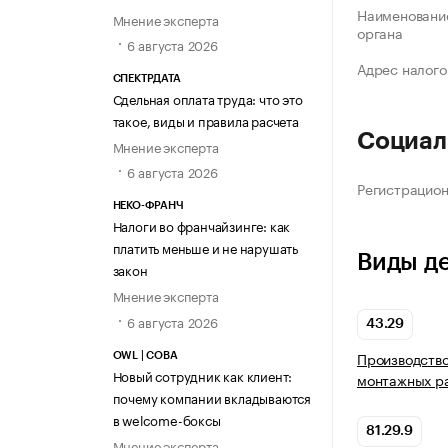
Наименование
Мнение эксперта
органа
6 августа 2026
Адрес налого
СПЕКТРДАТА
Сдельная оплата труда: что это
такое, виды и правила расчета
Социал
Мнение эксперта
6 августа 2026
Регистрацио
НЕКО-ФРАНЧ
Налоги во франчайзинге: как
платить меньше и не нарушать
Виды д
закон
Мнение эксперта
6 августа 2026
43.29
Производство
OWL | СОВА
Новый сотрудник как клиент:
монтажных р
почему компании вкладываются
в welcome-боксы
81.29.9
Мнение эксперта