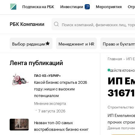
Подписка на РБК
Инвестиции
Мероприятия
Отр
Спорт
Школа управления РБК
РБК Образование
РБ
РБК Компании
Город
Стиль
Крипто
РБК Бизнес-среда
Дискусси
Выбор редакции
Менеджмент и HR
Право и бухгал
Спецпроекты СПб
Конференции СПб
Спецпроекты
Главная
ИП Е
Технологии и медиа
Финансы
Рынок наличной валют
Лента публикаций
ДЕЙСТВУЕТ
ОБНО
ПАО КБ «УБРИР»
ИП Е
Какой бизнес открыть в 2026
году: ниши с высоким
3167
потенциалом
Мнение эксперта
Строительство
7 августа 2026
ИП Емельянов
прочих строи
Назван топ-30 самых
Данные получен
востребованных бизнес-книг