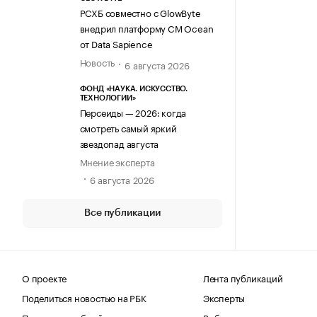
РСХБ совместно с GlowByte
внедрил платформу CM Ocean
от Data Sapience
Новость
6 августа 2026
ФОНД «НАУКА. ИСКУССТВО.
ТЕХНОЛОГИИ»
Персеиды — 2026: когда
смотреть самый яркий
звездопад августа
Мнение эксперта
6 августа 2026
Все публикации
О проекте
Лента публикаций
Поделиться новостью на РБК
Эксперты
Получить пробный доступ
Выбор редакции