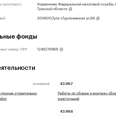
 налогового
Управление Федеральной налоговой службы 
Тульской области
вой
300600,Тула г,Тургеневская ул,66
ьные фонды
нный номер СФР
1249278969
еятельности
43.99.7
ОСНОВНОЙ
 прочих строительно-
Работы по сборке и монтажу сбо
абот
конструкций
43.99.6