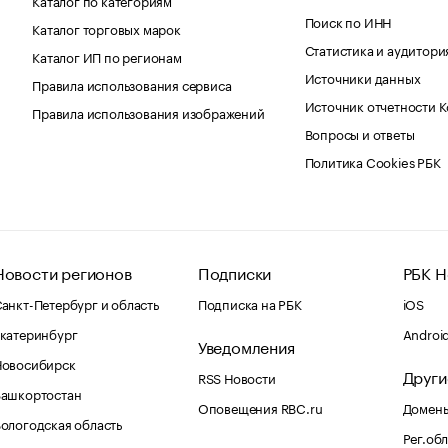
Поиск по ИНН
Каталог торговых марок
Статистика и аудитори
Каталог ИП по регионам
Источники данных
Правила использования сервиса
Источник отчетности 
Правила использования изображений
Вопросы и ответы
Политика Cookies РБК
Новости регионов
Подписки
РБК Н
анкт-Петербург и область
Подписка на РБК
iOS
катеринбург
Androi
Уведомления
Новосибирск
Други
RSS Новости
Башкортостан
Оповещения RBC.ru
Домены
ологодская область
Рег.об