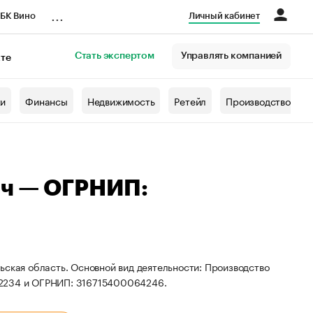
...
БК Вино
Личный кабинет
Стать экспертом
Управлять компанией
кте
азета
жи
Финансы
Недвижимость
Ретейл
Производство
ич — ОГРНИП:
ьская область. Основной вид деятельности: Производство
02234 и ОГРНИП: 316715400064246.