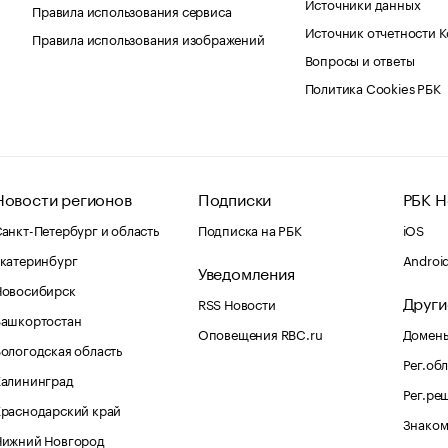
Источники данных
Правила использования сервиса
Источник отчетности 
Правила использования изображений
Вопросы и ответы
Политика Cookies РБК
Новости регионов
Подписки
РБК Н
анкт-Петербург и область
Подписка на РБК
iOS
катеринбург
Androi
Уведомления
Новосибирск
Други
RSS Новости
Башкортостан
Оповещения RBC.ru
Домены
ологодская область
Рег.об
Калининград
Рег.ре
раснодарский край
Знаком
Нижний Новгород