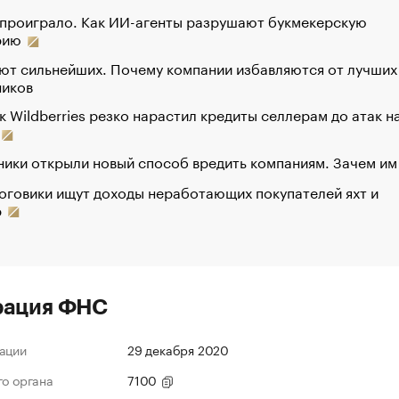
 проиграло. Как ИИ-агенты разрушают букмекерскую
рию
ют сильнейших. Почему компании избавляются от лучших
ников
к Wildberries резко нарастил кредиты селлерам до атак н
ики открыли новый способ вредить компаниям. Зачем им
оговики ищут доходы неработающих покупателей яхт и
р
рация ФНС
ации
29 декабря 2020
го органа
7100