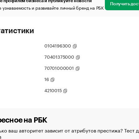
е профилем бизнеса и публикуйте новости
Получить дос
 узнаваемость и развивайте личный бренд на РБК
татистики
0104196300
70401375000
70701000001
16
4210015
есное на РБК
ко ваш авторитет зависит от атрибутов престижа? Тест д
в