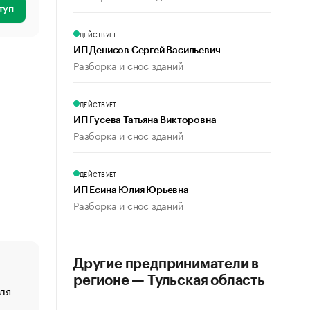
туп
ДЕЙСТВУЕТ
ИП Денисов Сергей Васильевич
Разборка и снос зданий
ДЕЙСТВУЕТ
ИП Гусева Татьяна Викторовна
Разборка и снос зданий
ДЕЙСТВУЕТ
ИП Есина Юлия Юрьевна
Разборка и снос зданий
Другие предприниматели в
регионе — Тульская область
ля
«От спорта тело стареет иначе». Как живет глава ко
создавшей GTA