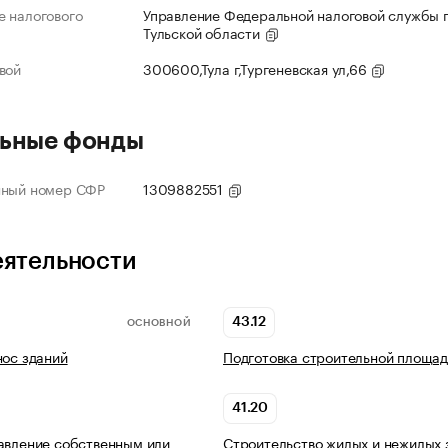
 налогового
Управление Федеральной налоговой службы 
Тульской области
вой
300600,Тула г,Тургеневская ул,66
ьные фонды
нный номер СФР
1309882551
еятельности
43.12
ОСНОВНОЙ
нос зданий
Подготовка строительной площад
41.20
авление собственным или
Строительство жилых и нежилых 