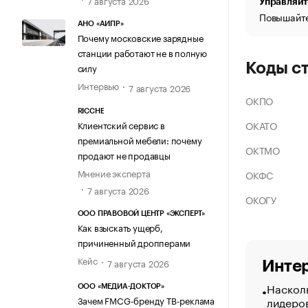
Управляйт
Повышайте
АНО «АИПР»
Почему московские зарядные
станции работают не в полную
Коды с
силу
Интервью
7 августа 2026
ОКПО
RICCHE
ОКАТО
Клиентский сервис в
премиальной мебели: почему
ОКТМО
продают не продавцы
Мнение эксперта
ОКФС
7 августа 2026
ОКОГУ
ООО ПРАВОВОЙ ЦЕНТР «ЭКСПЕРТ»
Как взыскать ущерб,
причиненный дропперами
Кейс
7 августа 2026
Интер
Насколь
ООО «МЕДИА-ДОКТОР»
Зачем FMCG-бренду ТВ-реклама
лидеро