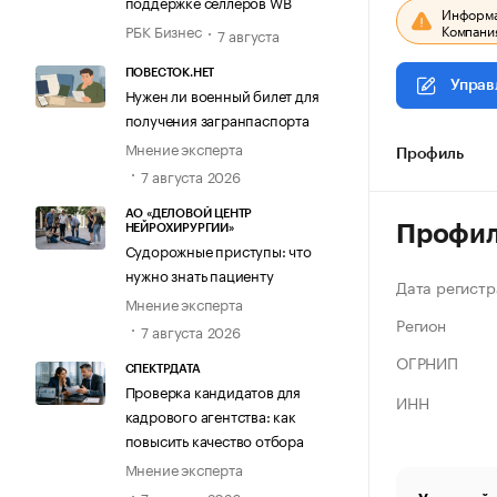
поддержке селлеров WB
Информац
Компания
РБК Бизнес
7 августа
ПОВЕСТОК.НЕТ
Управ
Нужен ли военный билет для
получения загранпаспорта
Мнение эксперта
Профиль
7 августа 2026
АО «ДЕЛОВОЙ ЦЕНТР
Профи
НЕЙРОХИРУРГИИ»
Судорожные приступы: что
нужно знать пациенту
Дата регистр
Мнение эксперта
Регион
7 августа 2026
ОГРНИП
СПЕКТРДАТА
Проверка кандидатов для
ИНН
кадрового агентства: как
повысить качество отбора
Мнение эксперта
7 августа 2026