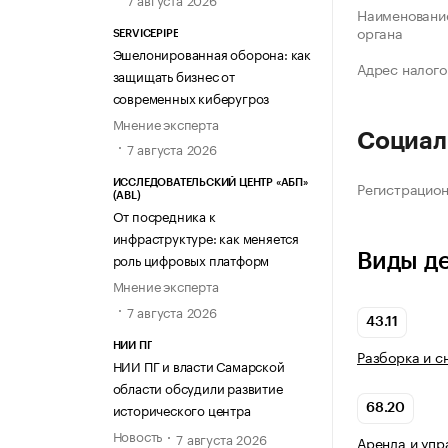
Наименование
органа
SERVICEPIPE
Эшелонированная оборона: как
Адрес налого
защищать бизнес от
современных киберугроз
Мнение эксперта
Социал
7 августа 2026
Регистрацио
ИССЛЕДОВАТЕЛЬСКИЙ ЦЕНТР «АБП»
(ABL)
От посредника к
инфраструктуре: как меняется
Виды д
роль цифровых платформ
Мнение эксперта
7 августа 2026
43.11
НИИ ПГ
Разборка и с
НИИ ПГ и власти Самарской
области обсудили развитие
исторического центра
68.20
Новость
7 августа 2026
Аренда и упр