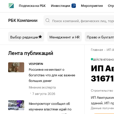
Подписка на РБК
Инвестиции
Мероприятия
Отр
Спорт
Школа управления РБК
РБК Образование
РБ
РБК Компании
Город
Стиль
Крипто
РБК Бизнес-среда
Дискусси
Выбор редакции
Менеджмент и HR
Право и бухгал
Спецпроекты СПб
Конференции СПб
Спецпроекты
Главная
ИП А
Технологии и медиа
Финансы
Рынок наличной валют
Лента публикаций
ДЕЙСТВУЕТ
ОБНО
VESPERFIN
ИП А
Россияне не мечтают о
богатстве: что для нас важнее
3167
больших денег
Мнение эксперта
Строительство
7 августа 2026
ИП Авилушкин
зданий. ИП 
Минпромторг сообщил об
Данные получен
изучении властями идей по