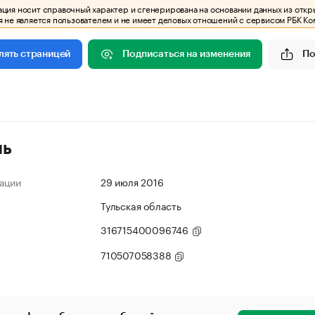
ия носит справочный характер и сгенерирована на основании данных из откр
 не является пользователем и не имеет деловых отношений с сервисом РБК Ко
Подписаться на изменения
По
лять страницей
ль
ации
29 июля 2016
Тульская область
316715400096746
710507058388