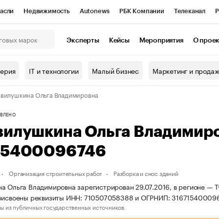
асли
Недвижимость
Autonews
РБК Компании
Телеканал
Р
К Курсы
РБК Life
Тренды
Визионеры
Национальные проекты
Эксперты
Кейсы
Мероприятия
О прое
онный клуб
Исследования
Кредитные рейтинги
Франшизы
Г
терия
IT и технологии
Малый бизнес
Маркетинг и прода
Проверка контрагентов
Политика
Экономика
Бизнес
вилушкина Ольга Владимировна
ы
ВЛЕНО
вилушкина Ольга Владимир
15400096746
Организация строительных работ
Разборка и снос зданий
а Ольга Владимировна зарегистрирован 29.07.2016, в регионе — Ту
присвоены реквизиты ИНН: 710507058388 и ОГРНИП: 31671540009
ы из публичных государственных источников.