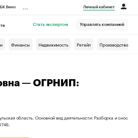
...
БК Вино
Личный кабинет
Стать экспертом
Управлять компанией
кте
азета
жи
Финансы
Недвижимость
Ретейл
Производство
овна — ОГРНИП:
льская область. Основной вид деятельности: Разборка и снос
6746.