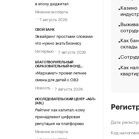
в эпоху диджитал
Казино
Мнение эксперта
индуст
7 августа 2026
Выжива
сотруд
СВОЙ БАНК
Эквайринг простыми словами:
Как бан
что нужно знать бизнесу
склады
Интервью
7 августа 2026
Сотрудн
БЛАГОТВОРИТЕЛЬНЫЙ
Как нал
ОБРАЗОВАТЕЛЬНЫЙ ФОНД
«МАРХАМАТ»
кварти
«Мархамат» провел летние
смены для детей с ОВЗ
Новость
7 августа 2026
ИССЛЕДОВАТЕЛЬСКИЙ ЦЕНТР «АБП»
(ABL)
Регист
Рейтинг как капитал: кому
принадлежит цифровая
Дата регистр
репутация на платформах
Мнение эксперта
Код налогово
7 августа 2026