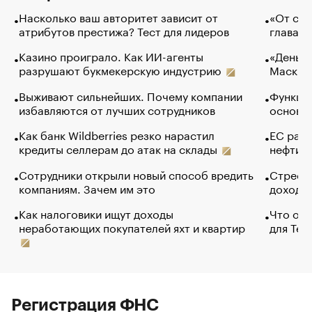
Насколько ваш авторитет зависит от
«От спо
атрибутов престижа? Тест для лидеров
глава к
Казино проиграло. Как ИИ-агенты
«Деньги
разрушают букмекерскую индустрию
Маск в 
Выживают сильнейших. Почему компании
Функции
избавляются от лучших сотрудников
основ э
Как банк Wildberries резко нарастил
ЕС раз
кредиты селлерам до атак на склады
нефти —
Сотрудники открыли новый способ вредить
Стресс 
компаниям. Зачем им это
доходов
Как налоговики ищут доходы
Что обв
неработающих покупателей яхт и квартир
для Tel
Регистрация ФНС