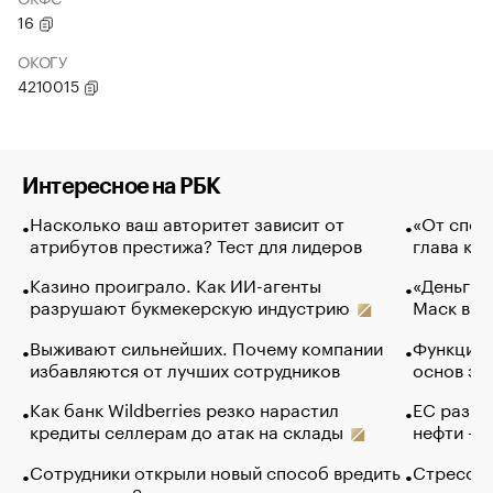
16
ОКОГУ
4210015
Интересное на РБК
Насколько ваш авторитет зависит от
«От спор
атрибутов престижа? Тест для лидеров
глава ко
Казино проиграло. Как ИИ-агенты
«Деньги б
разрушают букмекерскую индустрию
Маск в и
Выживают сильнейших. Почему компании
Функции 
избавляются от лучших сотрудников
основ эф
Как банк Wildberries резко нарастил
ЕС разре
кредиты селлерам до атак на склады
нефти — 
Сотрудники открыли новый способ вредить
Стресс о
компаниям. Зачем им это
доходов 