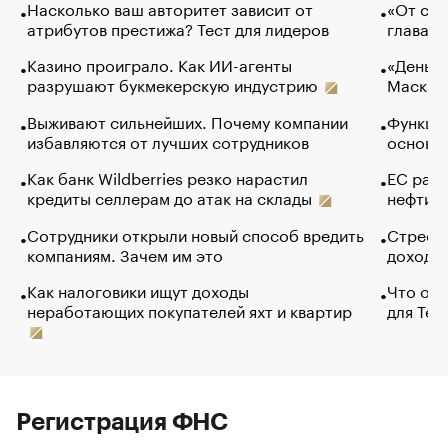
Насколько ваш авторитет зависит от
«От спо
атрибутов престижа? Тест для лидеров
глава к
Казино проиграло. Как ИИ-агенты
«Деньги
разрушают букмекерскую индустрию
Маск в 
Выживают сильнейших. Почему компании
Функции
избавляются от лучших сотрудников
основ э
Как банк Wildberries резко нарастил
ЕС раз
кредиты селлерам до атак на склады
нефти —
Сотрудники открыли новый способ вредить
Стресс 
компаниям. Зачем им это
доходов
Как налоговики ищут доходы
Что обв
неработающих покупателей яхт и квартир
для Tel
Регистрация ФНС