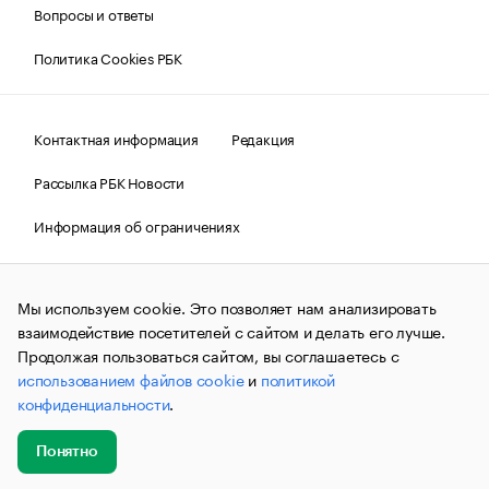
Вопросы и ответы
Политика Cookies РБК
Контактная информация
Редакция
Рассылка РБК Новости
Информация об ограничениях
Правовая информация
О соблюдении авторских прав
Мы используем cookie. Это позволяет нам анализировать
© АО «РОСБИЗНЕСКОНСАЛТИНГ»,
1995–2026.
Сообщения
и материалы информационного агентства «РБК»
взаимодействие посетителей с сайтом и делать его лучше.
(зарегистрировано Федеральной службой по надзору в сфере
Продолжая пользоваться сайтом, вы соглашаетесь с
связи, информационных технологий и массовых
использованием файлов cookie
и
политикой
коммуникаций (Роскомнадзор) 09.12.2015 за номером ИА
№ФС77-63848) сопровождаются пометкой «РБК». Отдельные
конфиденциальности
.
публикации могут содержать информацию,
не предназначенную для пользователей
до 18 лет.
companycardsfeedback@rbc.ru
Понятно
Добавить
Главное
Эксперты
Кейсы
Мероприятия