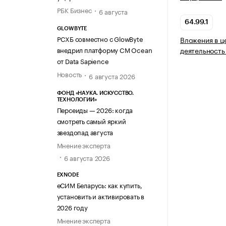
РБК Бизнес
6 августа
64.99.1
GLOWBYTE
РСХБ совместно с GlowByte
Вложения в ц
внедрил платформу CM Ocean
деятельность
от Data Sapience
Новость
6 августа 2026
ФОНД «НАУКА. ИСКУССТВО.
ТЕХНОЛОГИИ»
Персеиды — 2026: когда
смотреть самый яркий
звездопад августа
Мнение эксперта
6 августа 2026
EXNODE
еСИМ Беларусь: как купить,
установить и активировать в
2026 году
Мнение эксперта