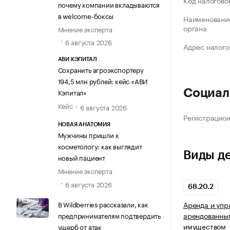
Код налогово
почему компании вкладываются
в welcome-боксы
Наименование
органа
Мнение эксперта
6 августа 2026
Адрес налого
АВИ КЭПИТАЛ
Сохранить агроэкспортеру
194,5 млн рублей: кейс «АВИ
Кэпитал»
Социал
Кейс
6 августа 2026
Регистрацио
НОВАЯ АНАТОМИЯ
Мужчины пришли к
косметологу: как выглядит
Виды д
новый пациент
Мнение эксперта
6 августа 2026
68.20.2
В Wildberries рассказали, как
Аренда и упр
арендованны
предпринимателям подтвердить
имуществом
ущерб от атак