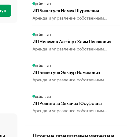
ДЕЙСТВУЕТ
туп
ИП Биньягуев Намик Шуркаевич
Аренда и управление собственным...
ДЕЙСТВУЕТ
ИП Нисимов Альберт Хаим Писахович
Аренда и управление собственным...
ДЕЙСТВУЕТ
ИП Биньягуев Эльнур Намикович
Аренда и управление собственным...
ДЕЙСТВУЕТ
ИП Решитова Эльвира Юсуфовна
Аренда и управление собственным...
ля
«От спорта тело стареет иначе». Как живет глава ко
Другие предприниматели в