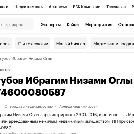
асли
Недвижимость
Autonews
РБК Компании
Телеканал
Р
К Курсы
РБК Life
Тренды
Визионеры
Национальные проекты
Эксперты
Кейсы
Мероприятия
О прое
онный клуб
Исследования
Кредитные рейтинги
Франшизы
Г
терия
IT и технологии
Малый бизнес
Маркетинг и прода
Проверка контрагентов
Политика
Экономика
Бизнес
губов Ибрагим Низами Оглы
ы
ВЛЕНО
губов Ибрагим Низами Огл
74600080587
Операции с недвижимостью
Аренда недвижимости
рагим Низами Оглы зарегистрирован 29.01.2016, в регионе — г. Мо
 или арендованным нежилым недвижимым имуществом. ИП присвое
0587.
ы из публичных государственных источников.