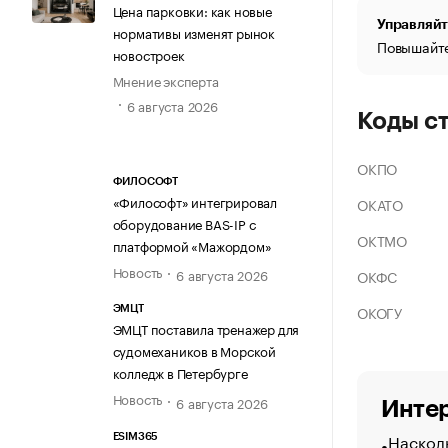
Цена парковки: как новые
Управляйт
нормативы изменят рынок
Повышайте
новостроек
Мнение эксперта
6 августа 2026
Коды с
ОКПО
ФИЛОСОФТ
«Философт» интегрировал
ОКАТО
оборудование BAS-IP с
ОКТМО
платформой «Мажордом»
Новость
6 августа 2026
ОКФС
ОКОГУ
ЭМЦТ
ЭМЦТ поставила тренажер для
судомехаников в Морской
колледж в Петербурге
Новость
6 августа 2026
Интер
Насколь
ESIM365