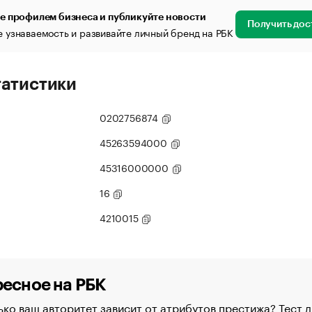
е профилем бизнеса и публикуйте новости
Получить дос
 узнаваемость и развивайте личный бренд на РБК
татистики
0202756874
45263594000
45316000000
16
4210015
есное на РБК
ко ваш авторитет зависит от атрибутов престижа? Тест д