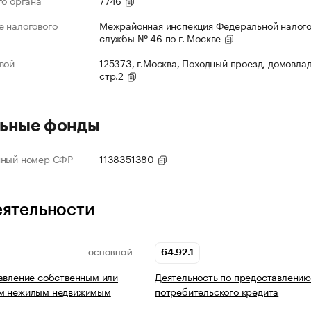
го органа
7746
 налогового
Межрайонная инспекция Федеральной налог
службы № 46 по г. Москве
вой
125373, г.Москва, Походный проезд, домовлад
стр.2
ьные фонды
нный номер СФР
1138351380
еятельности
64.92.1
ОСНОВНОЙ
авление собственным или
Деятельность по предоставлени
м нежилым недвижимым
потребительского кредита