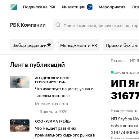
Подписка на РБК
Инвестиции
Мероприятия
Отр
Спорт
Школа управления РБК
РБК Образование
РБ
РБК Компании
Город
Стиль
Крипто
РБК Бизнес-среда
Дискусси
Выбор редакции
Менеджмент и HR
Право и бухгал
Спецпроекты СПб
Конференции СПб
Спецпроекты
Главная
ИП Я
Технологии и медиа
Финансы
Рынок наличной валют
Лента публикаций
ДЕЙСТВУЕТ
ОБНО
АО «ДЕЛОВОЙ ЦЕНТР
ИП Я
НЕЙРОХИРУРГИИ»
Что чувствует пациент, узнав о
3167
тяжелом диагнозе
Мнение эксперта
Недвижимость
6 августа 2026
ИП Ягубов Иб
ООО «РЕММА ТРЕЙД»
собственным
Что мешает развитию
31677460008
премиального сырного рынка в
Данные получен