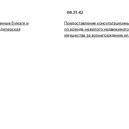
68.31.42
енные бумаги и
Предоставление консультационны
 дилерская
по аренде нежилого недвижимого
имущества за вознаграждение и