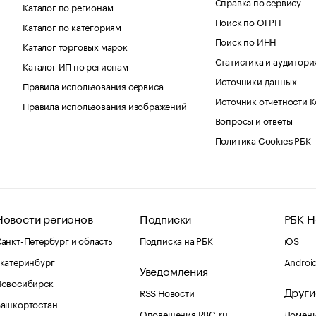
Справка по сервису
Каталог по регионам
Поиск по ОГРН
Каталог по категориям
Поиск по ИНН
Каталог торговых марок
Статистика и аудитори
Каталог ИП по регионам
Источники данных
Правила использования сервиса
Источник отчетности 
Правила использования изображений
Вопросы и ответы
Политика Cookies РБК
Новости регионов
Подписки
РБК Н
анкт-Петербург и область
Подписка на РБК
iOS
катеринбург
Androi
Уведомления
Новосибирск
Други
RSS Новости
Башкортостан
Оповещения RBC.ru
Домены