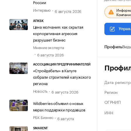
России
Интервью
Информац
6 августа 2026
Компания
АПКБК
Цена молчания: как скрытая
Управ
корпоративная агрессия
разрушает бизнес
Мнение эксперта
Профиль
Виды
6 августа 2026
АССОЦИАЦИЯ ПРЕДПРИНИМАТЕЛЕЙ
Профи
«Стройдебаты» в Калуге
собрали строителей калужского
Дата регистр
региона
Новость
Регион
6 августа 2026
ОГРНИП
Wildberries объявил о новых
мерах поддержки продавцов
ИНН
РБК Бизнес
6 августа
SMARENT