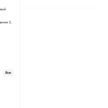
овой
ение 3,
Все
ю