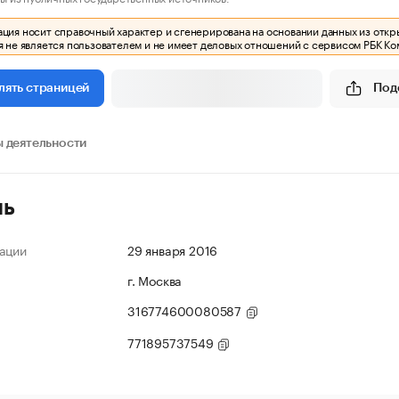
ия носит справочный характер и сгенерирована на основании данных из откр
 не является пользователем и не имеет деловых отношений с сервисом РБК Ко
Под
лять страницей
 деятельности
ль
ации
29 января 2016
г. Москва
316774600080587
771895737549