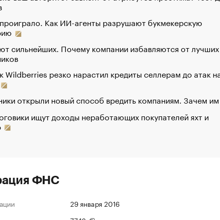
в
 проиграло. Как ИИ-агенты разрушают букмекерскую
рию
ют сильнейших. Почему компании избавляются от лучших
ников
к Wildberries резко нарастил кредиты селлерам до атак н
ики открыли новый способ вредить компаниям. Зачем им
оговики ищут доходы неработающих покупателей яхт и
р
рация ФНС
ации
29 января 2016