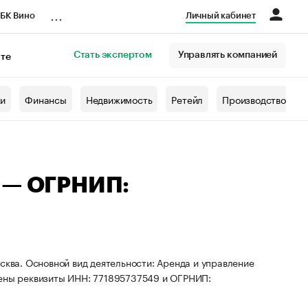
...
БК Вино
Личный кабинет
Стать экспертом
Управлять компанией
кте
азета
жи
Финансы
Недвижимость
Ретейл
Производство
ы — ОГРНИП:
сква. Основной вид деятельности: Аренда и управление
ны реквизиты ИНН: 771895737549 и ОГРНИП: