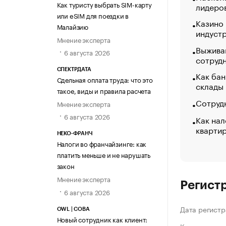
Как туристу выбрать SIM-карту
лидеро
или eSIM для поездки в
Казино
Малайзию
индуст
Мнение эксперта
Выжива
6 августа 2026
сотруд
СПЕКТРДАТА
Как бан
Сдельная оплата труда: что это
склады
такое, виды и правила расчета
Сотрудн
Мнение эксперта
6 августа 2026
Как нал
кварти
НЕКО-ФРАНЧ
Налоги во франчайзинге: как
платить меньше и не нарушать
закон
Мнение эксперта
Регист
6 августа 2026
Дата регистр
OWL | СОВА
Новый сотрудник как клиент: