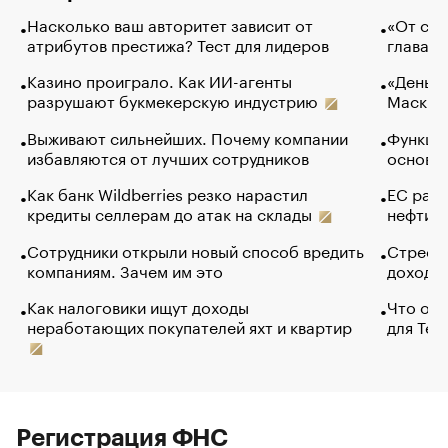
Насколько ваш авторитет зависит от
«От спо
атрибутов престижа? Тест для лидеров
глава к
Казино проиграло. Как ИИ-агенты
«Деньги
разрушают букмекерскую индустрию
Маск в 
Выживают сильнейших. Почему компании
Функции
избавляются от лучших сотрудников
основ э
Как банк Wildberries резко нарастил
ЕС раз
кредиты селлерам до атак на склады
нефти —
Сотрудники открыли новый способ вредить
Стресс 
компаниям. Зачем им это
доходов
Как налоговики ищут доходы
Что обв
неработающих покупателей яхт и квартир
для Tel
Регистрация ФНС