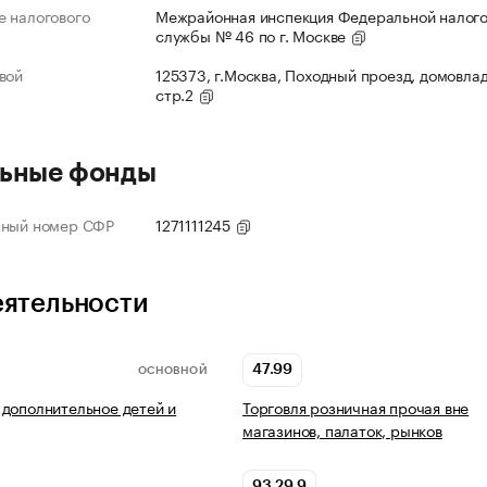
 налогового
Межрайонная инспекция Федеральной налог
службы № 46 по г. Москве
вой
125373, г.Москва, Походный проезд, домовлад
стр.2
ьные фонды
нный номер СФР
1271111245
еятельности
47.99
ОСНОВНОЙ
дополнительное детей и
Торговля розничная прочая вне
магазинов, палаток, рынков
93.29.9