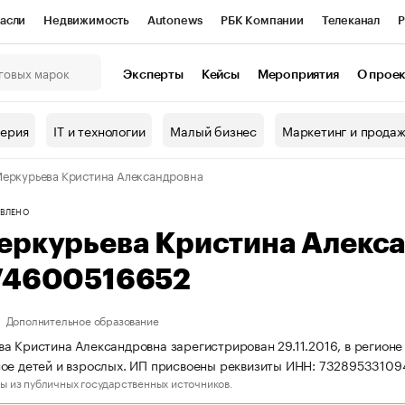
асли
Недвижимость
Autonews
РБК Компании
Телеканал
Р
К Курсы
РБК Life
Тренды
Визионеры
Национальные проекты
Эксперты
Кейсы
Мероприятия
О прое
онный клуб
Исследования
Кредитные рейтинги
Франшизы
Г
терия
IT и технологии
Малый бизнес
Маркетинг и прода
Проверка контрагентов
Политика
Экономика
Бизнес
еркурьева Кристина Александровна
ы
ВЛЕНО
еркурьева Кристина Алекс
74600516652
Дополнительное образование
а Кристина Александровна зарегистрирован 29.11.2016, в регионе
ое детей и взрослых. ИП присвоены реквизиты ИНН: 7328953310
ы из публичных государственных источников.