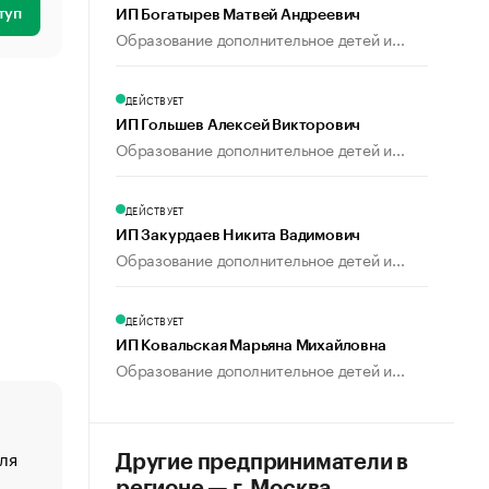
туп
ИП Богатырев Матвей Андреевич
Образование дополнительное детей и...
ДЕЙСТВУЕТ
ИП Гольшев Алексей Викторович
Образование дополнительное детей и...
ДЕЙСТВУЕТ
ИП Закурдаев Никита Вадимович
Образование дополнительное детей и...
ДЕЙСТВУЕТ
ИП Ковальская Марьяна Михайловна
Образование дополнительное детей и...
ля
«От спорта тело стареет иначе». Как живет глава ко
Другие предприниматели в
создавшей GTA