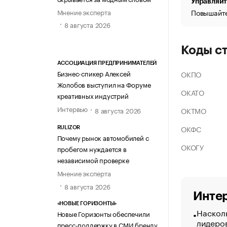
Управляйт
Мнение эксперта
Повышайте
8 августа 2026
Коды с
АССОЦИАЦИЯ ПРЕДПРИНИМАТЕЛЕЙ
Бизнес-спикер Алексей
ОКПО
Жолобов выступил на Форуме
ОКАТО
креативных индустрий
Интервью
ОКТМО
8 августа 2026
ОКФС
RULIZOR
Почему рынок автомобилей с
ОКОГУ
пробегом нуждается в
независимой проверке
Мнение эксперта
8 августа 2026
Интер
«НОВЫЕ ГОРИЗОНТЫ»
Насколь
Новые Горизонты обеспечили
лидеро
пресс-поддержку в СМИ бренду