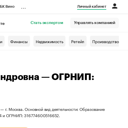
...
БК Вино
Личный кабинет
Стать экспертом
Управлять компанией
кте
азета
жи
Финансы
Недвижимость
Ретейл
Производство
андровна — ОГРНИП:
 — г. Москва. Основной вид деятельности: Образование
94 и ОГРНИП: 316774600516652.