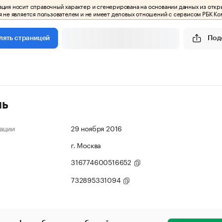
ия носит справочный характер и сгенерирована на основании данных из откр
 не является пользователем и не имеет деловых отношений с сервисом РБК Ко
Под
лять страницей
ль
ации
29 ноября 2016
г. Москва
316774600516652
732895331094