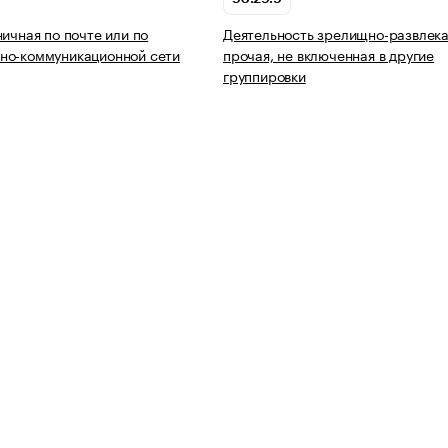
ничная по почте или по
Деятельность зрелищно-развлек
но-коммуникационной сети
прочая, не включенная в другие
группировки