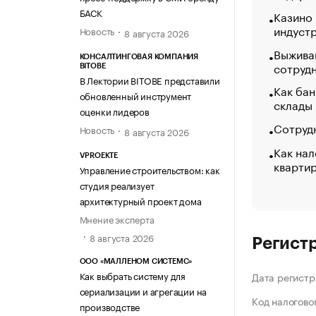
БАСК
Казино
индуст
Новость
8 августа 2026
Выжива
КОНСАЛТИНГОВАЯ КОМПАНИЯ
сотруд
BITOBE
В Лектории BITOBE представили
Как бан
обновленный инструмент
склады
оценки лидеров
Сотрудн
Новость
8 августа 2026
Как нал
VPROEKTE
кварти
Управление строительством: как
студия реализует
архитектурный проект дома
Мнение эксперта
8 августа 2026
Регист
ООО «МАЛЛЕНОМ СИСТЕМС»
Как выбрать систему для
Дата регистр
сериализации и агрегации на
Код налогово
производстве