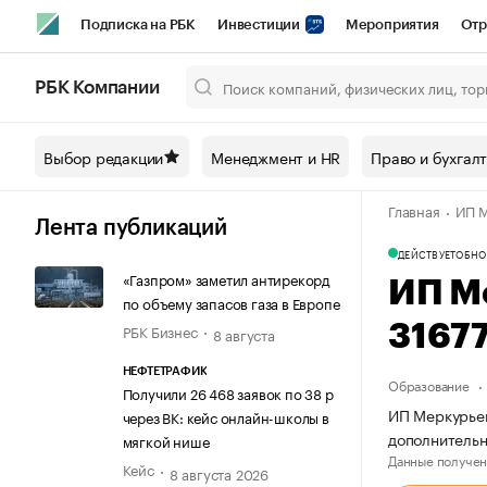
Подписка на РБК
Инвестиции
Мероприятия
Отр
Спорт
Школа управления РБК
РБК Образование
РБ
РБК Компании
Город
Стиль
Крипто
РБК Бизнес-среда
Дискусси
Выбор редакции
Менеджмент и HR
Право и бухгал
Спецпроекты СПб
Конференции СПб
Спецпроекты
Главная
ИП М
Технологии и медиа
Финансы
Рынок наличной валют
Лента публикаций
ДЕЙСТВУЕТ
ОБНО
«Газпром» заметил антирекорд
ИП М
по объему запасов газа в Европе
РБК Бизнес
3167
8 августа
НЕФТЕТРАФИК
Образование
Получили 26 468 заявок по 38 р
ИП Меркурьев
через ВК: кейс онлайн-школы в
дополнительн
мягкой нише
Данные получен
Кейс
8 августа 2026