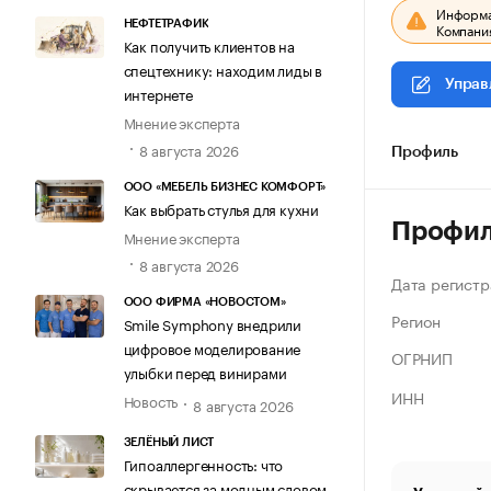
Информац
НЕФТЕТРАФИК
Компания
Как получить клиентов на
спецтехнику: находим лиды в
Управ
интернете
Мнение эксперта
8 августа 2026
Профиль
ООО «МЕБЕЛЬ БИЗНЕС КОМФОРТ»
Как выбрать стулья для кухни
Профи
Мнение эксперта
8 августа 2026
Дата регистр
ООО ФИРМА «НОВОСТОМ»
Регион
Smile Symphony внедрили
цифровое моделирование
ОГРНИП
улыбки перед винирами
ИНН
Новость
8 августа 2026
ЗЕЛЁНЫЙ ЛИСТ
Гипоаллергенность: что
скрывается за модным словом