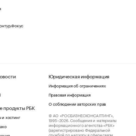
я
Контур.Фокус
овости
Юридическая информация
Информация об ограничениях
d
Правовая информация
О соблюдении авторских прав
е продукты РБК
© АО «РОСБИЗНЕСКОНСАЛТИНГ»,
 и хостинг
1995–2026.
Сообщения и материалы
информационного агентства «РБК»
лако
(зарегистрировано Федеральной
службой по надзору в сфере связи,
шения