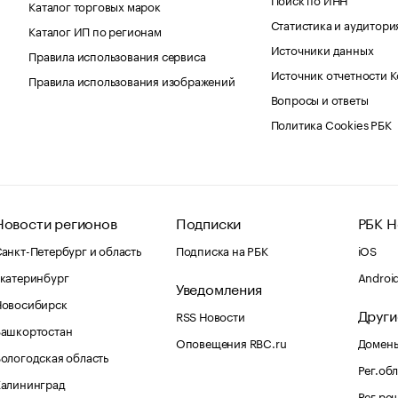
Каталог торговых марок
Статистика и аудитори
Каталог ИП по регионам
Источники данных
Правила использования сервиса
Источник отчетности 
Правила использования изображений
Вопросы и ответы
Политика Cookies РБК
Новости регионов
Подписки
РБК Н
анкт-Петербург и область
Подписка на РБК
iOS
катеринбург
Androi
Уведомления
Новосибирск
Други
RSS Новости
Башкортостан
Оповещения RBC.ru
Домены
ологодская область
Рег.об
Калининград
Рег.ре