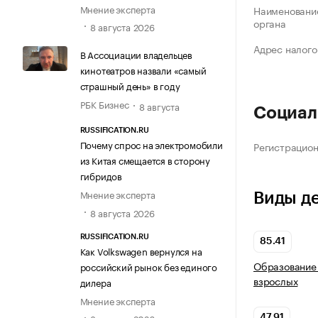
Мнение эксперта
Наименование
органа
8 августа 2026
Адрес налого
В Ассоциации владельцев
кинотеатров назвали «самый
страшный день» в году
РБК Бизнес
8 августа
Социал
RUSSIFICATION.RU
Почему спрос на электромобили
Регистрацио
из Китая смещается в сторону
гибридов
Мнение эксперта
Виды д
8 августа 2026
RUSSIFICATION.RU
85.41
Как Volkswagen вернулся на
Образование 
российский рынок без единого
взрослых
дилера
Мнение эксперта
47.91