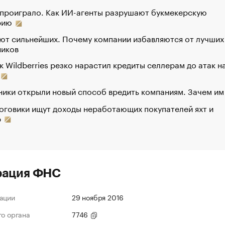
 проиграло. Как ИИ-агенты разрушают букмекерскую
рию
ют сильнейших. Почему компании избавляются от лучших
ников
к Wildberries резко нарастил кредиты селлерам до атак н
ики открыли новый способ вредить компаниям. Зачем им
оговики ищут доходы неработающих покупателей яхт и
р
рация ФНС
ации
29 ноября 2016
го органа
7746