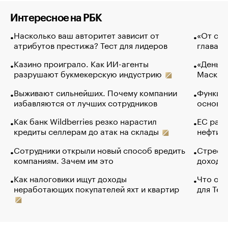
Интересное на РБК
Насколько ваш авторитет зависит от
«От спо
атрибутов престижа? Тест для лидеров
глава к
Казино проиграло. Как ИИ-агенты
«Деньги
разрушают букмекерскую индустрию
Маск в 
Выживают сильнейших. Почему компании
Функции
избавляются от лучших сотрудников
основ э
Как банк Wildberries резко нарастил
ЕС раз
кредиты селлерам до атак на склады
нефти —
Сотрудники открыли новый способ вредить
Стресс 
компаниям. Зачем им это
доходов
Как налоговики ищут доходы
Что обв
неработающих покупателей яхт и квартир
для Tel