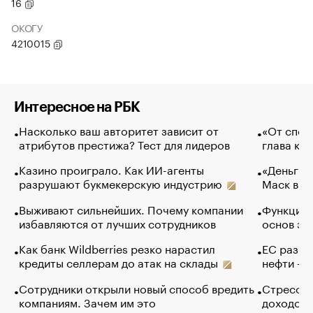
16
ОКОГУ
4210015
Интересное на РБК
Насколько ваш авторитет зависит от
«От спор
атрибутов престижа? Тест для лидеров
глава ко
Казино проиграло. Как ИИ-агенты
«Деньги б
разрушают букмекерскую индустрию
Маск в и
Выживают сильнейших. Почему компании
Функции 
избавляются от лучших сотрудников
основ эф
Как банк Wildberries резко нарастил
ЕС разре
кредиты селлерам до атак на склады
нефти — 
Сотрудники открыли новый способ вредить
Стресс о
компаниям. Зачем им это
доходов 