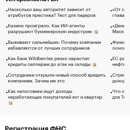
Насколько ваш авторитет зависит от
«От спо
атрибутов престижа? Тест для лидеров
глава к
Казино проиграло. Как ИИ-агенты
«Деньги
разрушают букмекерскую индустрию
Маск в 
Выживают сильнейших. Почему компании
Функции
избавляются от лучших сотрудников
основ э
Как банк Wildberries резко нарастил
ЕС раз
кредиты селлерам до атак на склады
нефти —
Сотрудники открыли новый способ вредить
Стресс 
компаниям. Зачем им это
доходов
Как налоговики ищут доходы
Что обв
неработающих покупателей яхт и квартир
для Tel
Регистрация ФНС