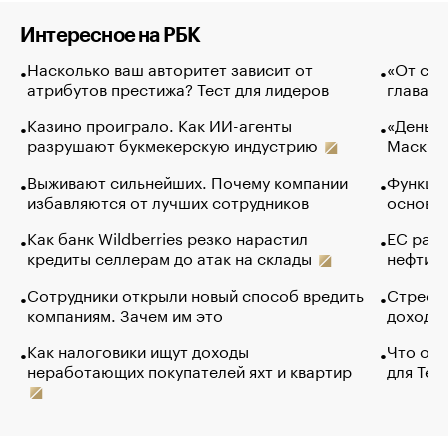
Интересное на РБК
Насколько ваш авторитет зависит от
«От спо
атрибутов престижа? Тест для лидеров
глава к
Казино проиграло. Как ИИ-агенты
«Деньги
разрушают букмекерскую индустрию
Маск в 
Выживают сильнейших. Почему компании
Функции
избавляются от лучших сотрудников
основ э
Как банк Wildberries резко нарастил
ЕС раз
кредиты селлерам до атак на склады
нефти —
Сотрудники открыли новый способ вредить
Стресс 
компаниям. Зачем им это
доходов
Как налоговики ищут доходы
Что обв
неработающих покупателей яхт и квартир
для Tel