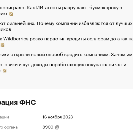
 проиграло. Как ИИ-агенты разрушают букмекерскую
рию
ют сильнейших. Почему компании избавляются от лучших
ников
к Wildberries резко нарастил кредиты селлерам до атак н
ики открыли новый способ вредить компаниям. Зачем им
оговики ищут доходы неработающих покупателей яхт и
р
рация ФНС
ации
16 ноября 2023
го органа
8900