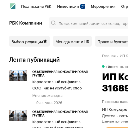
Подписка на РБК
Инвестиции
Мероприятия
Отр
Спорт
Школа управления РБК
РБК Образование
РБ
РБК Компании
Город
Стиль
Крипто
РБК Бизнес-среда
Дискусси
Выбор редакции
Менеджмент и HR
Право и бухгал
Спецпроекты СПб
Конференции СПб
Спецпроекты
Главная
ИП К
Технологии и медиа
Финансы
Рынок наличной валют
Лента публикаций
ДЕЙСТВУЕТ
ОБНО
ОБЪЕДИНЕННАЯ КОНСАЛТИНГОВАЯ
ИП К
ГРУППА
Корпоративный конфликт в
3168
ООО: как не усугубить спор
Мнение эксперта
Перевозка пасс
9 августа 2026
ИП Кожухарь 
ОБЪЕДИНЕННАЯ КОНСАЛТИНГОВАЯ
Деятельность
ГРУППА
Данные получен
Корпоративный конфликт в
ООО: как выбрать стратегию