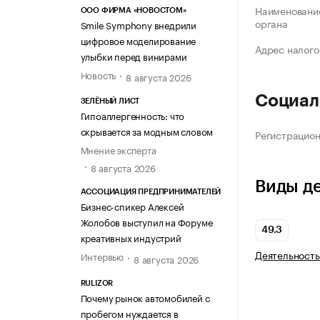
Наименование
ООО ФИРМА «НОВОСТОМ»
органа
Smile Symphony внедрили
цифровое моделирование
Адрес налого
улыбки перед винирами
Новость
8 августа 2026
Социал
ЗЕЛЁНЫЙ ЛИСТ
Гипоаллергенность: что
скрывается за модным словом
Регистрацио
Мнение эксперта
8 августа 2026
Виды д
АССОЦИАЦИЯ ПРЕДПРИНИМАТЕЛЕЙ
Бизнес-спикер Алексей
Жолобов выступил на Форуме
49.3
креативных индустрий
Деятельность
Интервью
8 августа 2026
RULIZOR
Почему рынок автомобилей с
пробегом нуждается в