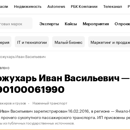
асли
Недвижимость
Autonews
РБК Компании
Телеканал
Р
К Курсы
РБК Life
Тренды
Визионеры
Национальные проекты
Эксперты
Кейсы
Мероприятия
О прое
онный клуб
Исследования
Кредитные рейтинги
Франшизы
Г
терия
IT и технологии
Малый бизнес
Маркетинг и прода
Проверка контрагентов
Политика
Экономика
Бизнес
ожухарь Иван Васильевич
ы
ВЛЕНО
ожухарь Иван Васильевич 
90100061990
ажиров и грузов
Наземный транспорт
Иван Васильевич зарегистрирован 16.02.2016, в регионе — Ямало-
 прочего сухопутного пассажирского транспорта. ИП присвоены
ы из публичных государственных источников.