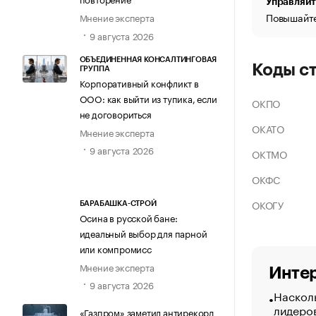
Управляйт
Повышайте
Мнение эксперта
9 августа 2026
ОБЪЕДИНЕННАЯ КОНСАЛТИНГОВАЯ
Коды с
ГРУППА
Корпоративный конфликт в
ООО: как выйти из тупика, если
ОКПО
не договориться
ОКАТО
Мнение эксперта
9 августа 2026
ОКТМО
ОКФС
ОКОГУ
БАРАБАШКА-СТРОЙ
Осина в русской бане:
идеальный выбор для парной
или компромисс
Мнение эксперта
Интер
9 августа 2026
Насколь
лидеро
«Газпром» заметил антирекорд