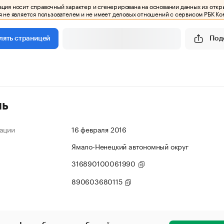
ия носит справочный характер и сгенерирована на основании данных из откр
 не является пользователем и не имеет деловых отношений с сервисом РБК Ко
Под
лять страницей
ль
ации
16 февраля 2016
Ямало-Ненецкий автономный округ
316890100061990
890603680115