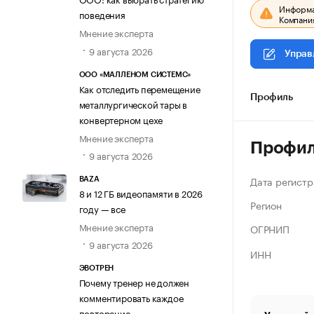
Информац
поведения
Компания
Мнение эксперта
9 августа 2026
Управ
ООО «МАЛЛЕНОМ СИСТЕМС»
Как отследить перемещение
Профиль
металлургической тары в
конвертерном цехе
Мнение эксперта
Профи
9 августа 2026
Дата регистр
BAZA
8 и 12 ГБ видеопамяти в 2026
Регион
году — все
Мнение эксперта
ОГРНИП
9 августа 2026
ИНН
ЭВОТРЕН
Почему тренер не должен
комментировать каждое
повторение