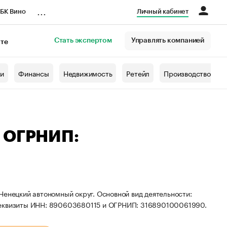
...
БК Вино
Личный кабинет
Стать экспертом
Управлять компанией
кте
азета
жи
Финансы
Недвижимость
Ретейл
Производство
— ОГРНИП:
Ненецкий автономный округ. Основной вид деятельности:
 реквизиты ИНН: 890603680115 и ОГРНИП: 316890100061990.