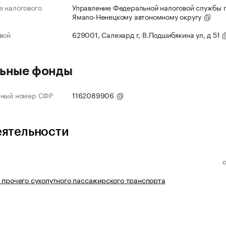
 налогового
Управление Федеральной налоговой службы 
Ямало-Ненецкому автономному округу
вой
629001, Салехард г, В.Подшибякина ул, д 51
ьные фонды
нный номер СФР
1162089906
еятельности
 прочего сухопутного пассажирского транспорта