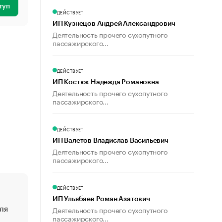
туп
ДЕЙСТВУЕТ
ИП Кузнецов Андрей Александрович
Деятельность прочего сухопутного
пассажирского...
ДЕЙСТВУЕТ
ИП Костюк Надежда Романовна
Деятельность прочего сухопутного
пассажирского...
ДЕЙСТВУЕТ
ИП Валетов Владислав Васильевич
Деятельность прочего сухопутного
пассажирского...
ДЕЙСТВУЕТ
ИП Ульябаев Роман Азатович
ля
«От спорта тело стареет иначе». Как живет глава ко
Деятельность прочего сухопутного
создавшей GTA
пассажирского...