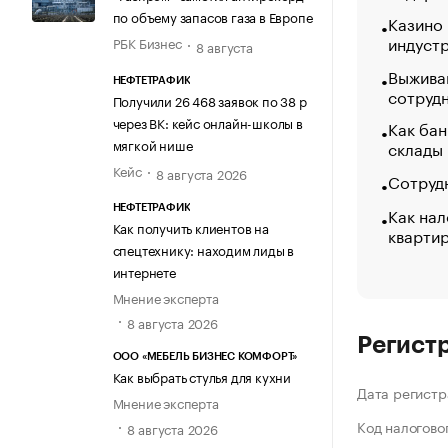
по объему запасов газа в Европе
Казино
индуст
РБК Бизнес
8 августа
Выжива
НЕФТЕТРАФИК
сотруд
Получили 26 468 заявок по 38 р
через ВК: кейс онлайн-школы в
Как бан
мягкой нише
склады
Кейс
8 августа 2026
Сотрудн
Как нал
НЕФТЕТРАФИК
Как получить клиентов на
кварти
спецтехнику: находим лиды в
интернете
Мнение эксперта
8 августа 2026
Регист
ООО «МЕБЕЛЬ БИЗНЕС КОМФОРТ»
Как выбрать стулья для кухни
Дата регистр
Мнение эксперта
Код налогово
8 августа 2026