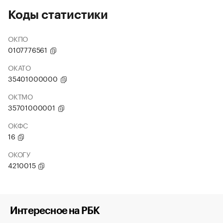
Коды статистики
ОКПО
0107776561
ОКАТО
35401000000
ОКТМО
35701000001
ОКФС
16
ОКОГУ
4210015
Интересное на РБК