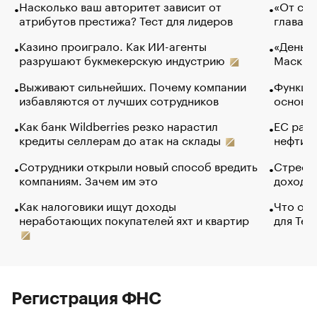
Насколько ваш авторитет зависит от
«От спо
атрибутов престижа? Тест для лидеров
глава к
Казино проиграло. Как ИИ-агенты
«Деньги
разрушают букмекерскую индустрию
Маск в 
Выживают сильнейших. Почему компании
Функции
избавляются от лучших сотрудников
основ э
Как банк Wildberries резко нарастил
ЕС раз
кредиты селлерам до атак на склады
нефти —
Сотрудники открыли новый способ вредить
Стресс 
компаниям. Зачем им это
доходов
Как налоговики ищут доходы
Что обв
неработающих покупателей яхт и квартир
для Tel
Регистрация ФНС