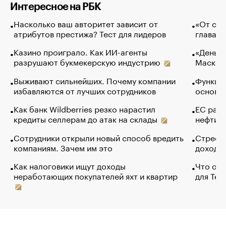
Интересное на РБК
Насколько ваш авторитет зависит от
«От спо
атрибутов престижа? Тест для лидеров
глава к
Казино проиграло. Как ИИ-агенты
«Деньги
разрушают букмекерскую индустрию
Маск в 
Выживают сильнейших. Почему компании
Функции
избавляются от лучших сотрудников
основ э
Как банк Wildberries резко нарастил
ЕС раз
кредиты селлерам до атак на склады
нефти —
Сотрудники открыли новый способ вредить
Стресс 
компаниям. Зачем им это
доходов
Как налоговики ищут доходы
Что обв
неработающих покупателей яхт и квартир
для Tel