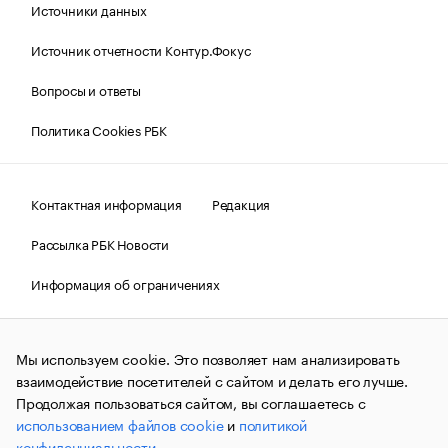
Источники данных
Источник отчетности Контур.Фокус
Вопросы и ответы
Политика Cookies РБК
Контактная информация
Редакция
Рассылка РБК Новости
Информация об ограничениях
Правовая информация
О соблюдении авторских прав
Мы используем cookie. Это позволяет нам анализировать
© АО «РОСБИЗНЕСКОНСАЛТИНГ»,
1995–2026.
Сообщения
и материалы информационного агентства «РБК»
взаимодействие посетителей с сайтом и делать его лучше.
(зарегистрировано Федеральной службой по надзору в сфере
Продолжая пользоваться сайтом, вы соглашаетесь с
связи, информационных технологий и массовых
использованием файлов cookie
и
политикой
коммуникаций (Роскомнадзор) 09.12.2015 за номером ИА
№ФС77-63848) сопровождаются пометкой «РБК». Отдельные
конфиденциальности
.