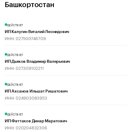
Башкортостан
ДЕЙСТВУЕТ
ИП Калугин Виталий Леонидович
ИНН: 027500746709
ДЕЙСТВУЕТ
ИП Дьяков Владимир Валерьевич
ИНН: 027309102211
ДЕЙСТВУЕТ
ИП Ахсанов Ильшат Ришатович
ИНН: 024903083953
ДЕЙСТВУЕТ
ИП Фаттахов Динар Маратович
ИНН: 020204832306