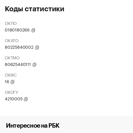
Коды статистики
ОКПО
0180180266
ОКАТО
80225840002
ОКТМО
80625440111
ОКФС
16
ОКОГУ
4210005
Интересное на РБК