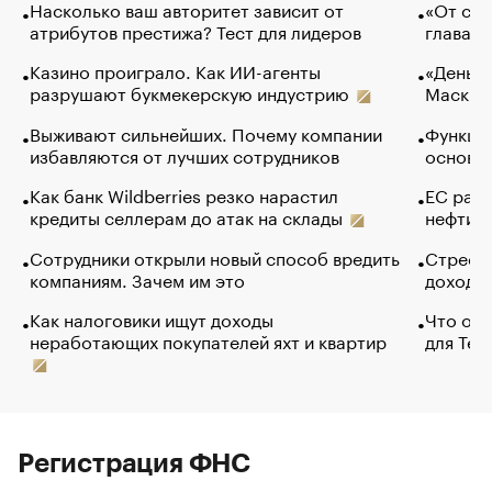
Насколько ваш авторитет зависит от
«От спо
атрибутов престижа? Тест для лидеров
глава к
Казино проиграло. Как ИИ-агенты
«Деньги
разрушают букмекерскую индустрию
Маск в 
Выживают сильнейших. Почему компании
Функции
избавляются от лучших сотрудников
основ э
Как банк Wildberries резко нарастил
ЕС раз
кредиты селлерам до атак на склады
нефти —
Сотрудники открыли новый способ вредить
Стресс 
компаниям. Зачем им это
доходов
Как налоговики ищут доходы
Что обв
неработающих покупателей яхт и квартир
для Tel
Регистрация ФНС