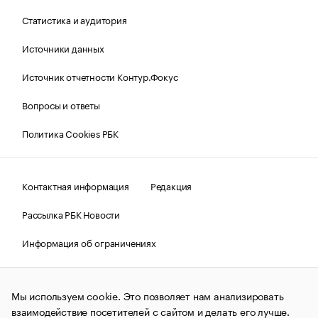
Статистика и аудитория
Источники данных
Источник отчетности Контур.Фокус
Вопросы и ответы
Политика Cookies РБК
Контактная информация
Редакция
Рассылка РБК Новости
Информация об ограничениях
Правовая информация
О соблюдении авторских прав
Мы используем cookie. Это позволяет нам анализировать
© АО «РОСБИЗНЕСКОНСАЛТИНГ»,
1995–2026.
Сообщения
и материалы информационного агентства «РБК»
взаимодействие посетителей с сайтом и делать его лучше.