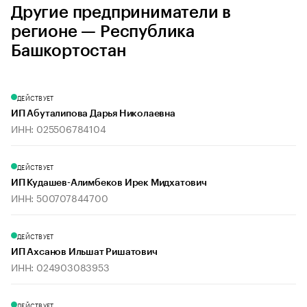
Другие предприниматели в
регионе — Республика
Башкортостан
ДЕЙСТВУЕТ
ИП Абуталипова Дарья Николаевна
ИНН: 025506784104
ДЕЙСТВУЕТ
ИП Кудашев-Алимбеков Ирек Мидхатович
ИНН: 500707844700
ДЕЙСТВУЕТ
ИП Ахсанов Ильшат Ришатович
ИНН: 024903083953
ДЕЙСТВУЕТ