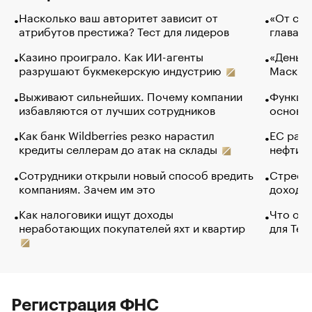
Насколько ваш авторитет зависит от
«От спо
атрибутов престижа? Тест для лидеров
глава к
Казино проиграло. Как ИИ-агенты
«Деньги
разрушают букмекерскую индустрию
Маск в 
Выживают сильнейших. Почему компании
Функции
избавляются от лучших сотрудников
основ э
Как банк Wildberries резко нарастил
ЕС раз
кредиты селлерам до атак на склады
нефти —
Сотрудники открыли новый способ вредить
Стресс 
компаниям. Зачем им это
доходов
Как налоговики ищут доходы
Что обв
неработающих покупателей яхт и квартир
для Tel
Регистрация ФНС