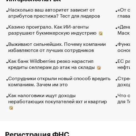
Насколько ваш авторитет зависит от
«От спо
атрибутов престижа? Тест для лидеров
глава к
Казино проиграло. Как ИИ-агенты
«Деньги
разрушают букмекерскую индустрию
Маск в 
Выживают сильнейших. Почему компании
Функции
избавляются от лучших сотрудников
основ э
Как банк Wildberries резко нарастил
ЕС раз
кредиты селлерам до атак на склады
нефти —
Сотрудники открыли новый способ вредить
Стресс 
компаниям. Зачем им это
доходов
Как налоговики ищут доходы
Что обв
неработающих покупателей яхт и квартир
для Tel
Регистрация ФНС