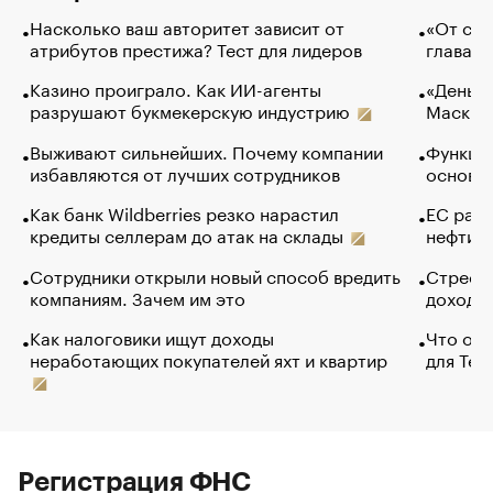
Насколько ваш авторитет зависит от
«От спо
атрибутов престижа? Тест для лидеров
глава к
Казино проиграло. Как ИИ-агенты
«Деньги
разрушают букмекерскую индустрию
Маск в 
Выживают сильнейших. Почему компании
Функции
избавляются от лучших сотрудников
основ э
Как банк Wildberries резко нарастил
ЕС раз
кредиты селлерам до атак на склады
нефти —
Сотрудники открыли новый способ вредить
Стресс 
компаниям. Зачем им это
доходов
Как налоговики ищут доходы
Что обв
неработающих покупателей яхт и квартир
для Tel
Регистрация ФНС