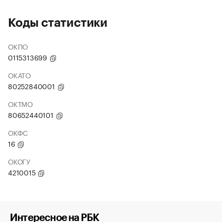
Коды статистики
ОКПО
0115313699
ОКАТО
80252840001
ОКТМО
80652440101
ОКФС
16
ОКОГУ
4210015
Интересное на РБК