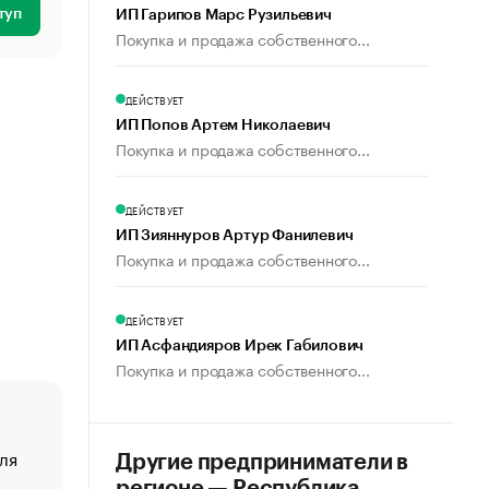
туп
ИП Гарипов Марс Рузильевич
Покупка и продажа собственного...
ДЕЙСТВУЕТ
ИП Попов Артем Николаевич
Покупка и продажа собственного...
ДЕЙСТВУЕТ
ИП Зияннуров Артур Фанилевич
Покупка и продажа собственного...
ДЕЙСТВУЕТ
ИП Асфандияров Ирек Габилович
Покупка и продажа собственного...
ля
«От спорта тело стареет иначе». Как живет глава ко
Другие предприниматели в
создавшей GTA