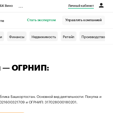
...
БК Вино
Личный кабинет
Стать экспертом
Управлять компанией
кте
азета
жи
Финансы
Недвижимость
Ретейл
Производство
ч — ОГРНИП:
блика Башкортостан. Основной вид деятельности: Покупка и
: 021600321709 и ОГРНИП: 317028000180201.