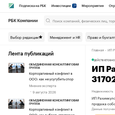
Подписка на РБК
Инвестиции
Мероприятия
Отр
Спорт
Школа управления РБК
РБК Образование
РБ
РБК Компании
Город
Стиль
Крипто
РБК Бизнес-среда
Дискусси
Выбор редакции
Менеджмент и HR
Право и бухгал
Спецпроекты СПб
Конференции СПб
Спецпроекты
Главная
ИП Р
Технологии и медиа
Финансы
Рынок наличной валют
Лента публикаций
ДЕЙСТВУЕТ
ОБНО
ОБЪЕДИНЕННАЯ КОНСАЛТИНГОВАЯ
ИП Р
ГРУППА
Корпоративный конфликт в
3170
ООО: как не усугубить спор
Мнение эксперта
Недвижимость
9 августа 2026
ИП Рахимкуло
ОБЪЕДИНЕННАЯ КОНСАЛТИНГОВАЯ
продажа соб
ГРУППА
Данные получен
Корпоративный конфликт в
ООО: как выбрать стратегию