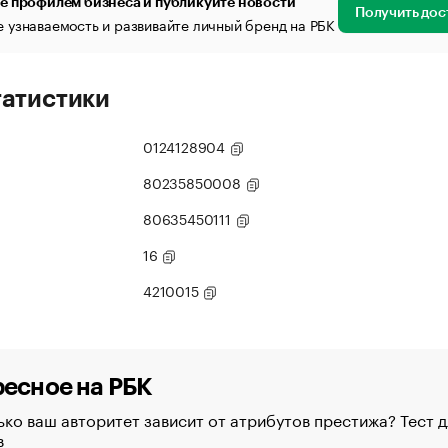
е профилем бизнеса и публикуйте новости
Получить дос
 узнаваемость и развивайте личный бренд на РБК
татистики
0124128904
80235850008
80635450111
16
4210015
есное на РБК
ко ваш авторитет зависит от атрибутов престижа? Тест д
в