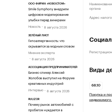
Наименование
ООО ФИРМА «НОВОСТОМ»
органа
Smile Symphony внедрили
цифровое моделирование
Адрес налого
улыбки перед винирами
Новость
8 августа 2026
ЗЕЛЁНЫЙ ЛИСТ
Социал
Гипоаллергенность: что
скрывается за модным словом
Регистрацио
Мнение эксперта
8 августа 2026
АССОЦИАЦИЯ ПРЕДПРИНИМАТЕЛЕЙ
Виды д
Бизнес-спикер Алексей
Жолобов выступил на Форуме
креативных индустрий
68.10
Интервью
8 августа 2026
Покупка и пр
недвижимого
RULIZOR
Почему рынок автомобилей с
пробегом нуждается в