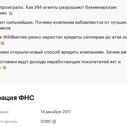
 проиграло. Как ИИ-агенты разрушают букмекерскую
рию
ют сильнейших. Почему компании избавляются от лучших
ников
к Wildberries резко нарастил кредиты селлерам до атак н
ики открыли новый способ вредить компаниям. Зачем им
оговики ищут доходы неработающих покупателей яхт и
р
рация ФНС
ации
14 декабря 2017
го органа
0280