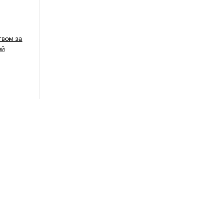
вом за
ой