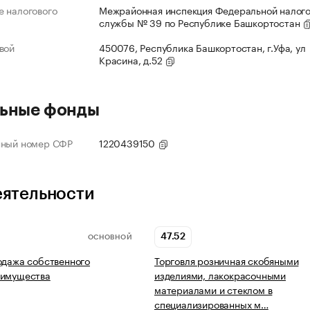
 налогового
Межрайонная инспекция Федеральной налог
службы № 39 по Республике Башкортостан
вой
450076, Республика Башкортостан, г.Уфа, ул
Красина, д.52
ьные фонды
нный номер СФР
1220439150
еятельности
47.52
ОСНОВНОЙ
одажа собственного
Торговля розничная скобяными
 имущества
изделиями, лакокрасочными
материалами и стеклом в
специализированных м…