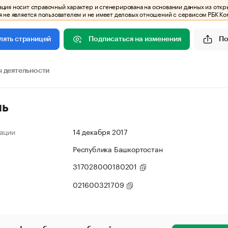
ия носит справочный характер и сгенерирована на основании данных из откр
 не является пользователем и не имеет деловых отношений с сервисом РБК Ко
Подписаться на изменения
По
лять страницей
 деятельности
ль
ации
14 декабря 2017
Республика Башкортостан
317028000180201
021600321709