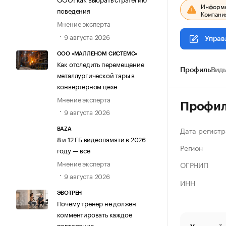
Информац
поведения
Компания
Мнение эксперта
9 августа 2026
Управ
ООО «МАЛЛЕНОМ СИСТЕМС»
Как отследить перемещение
Профиль
Виды
металлургической тары в
конвертерном цехе
Мнение эксперта
Профи
9 августа 2026
Дата регистр
BAZA
8 и 12 ГБ видеопамяти в 2026
Регион
году — все
Мнение эксперта
ОГРНИП
9 августа 2026
ИНН
ЭВОТРЕН
Почему тренер не должен
комментировать каждое
повторение