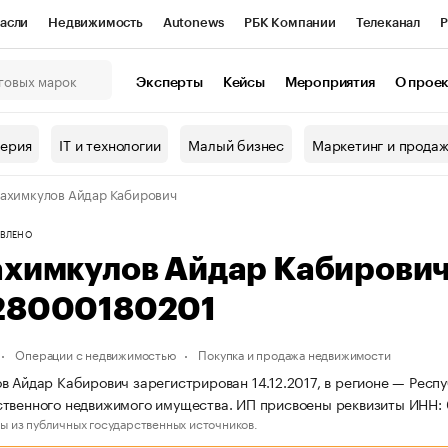
асли
Недвижимость
Autonews
РБК Компании
Телеканал
Р
К Курсы
РБК Life
Тренды
Визионеры
Национальные проекты
Эксперты
Кейсы
Мероприятия
О прое
онный клуб
Исследования
Кредитные рейтинги
Франшизы
Г
терия
IT и технологии
Малый бизнес
Маркетинг и прода
Проверка контрагентов
Политика
Экономика
Бизнес
ахимкулов Айдар Кабирович
ы
ВЛЕНО
ахимкулов Айдар Кабирови
28000180201
Операции с недвижимостью
Покупка и продажа недвижимости
в Айдар Кабирович зарегистрирован 14.12.2017, в регионе — Респу
ственного недвижимого имущества. ИП присвоены реквизиты ИНН
ы из публичных государственных источников.