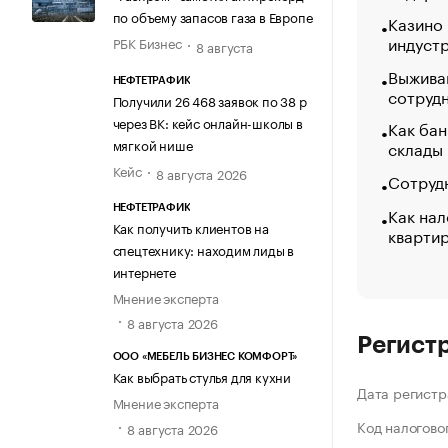
по объему запасов газа в Европе
Казино
индуст
РБК Бизнес
8 августа
Выжива
НЕФТЕТРАФИК
сотруд
Получили 26 468 заявок по 38 р
через ВК: кейс онлайн-школы в
Как бан
мягкой нише
склады
Кейс
8 августа 2026
Сотрудн
Как нал
НЕФТЕТРАФИК
Как получить клиентов на
кварти
спецтехнику: находим лиды в
интернете
Мнение эксперта
8 августа 2026
Регист
ООО «МЕБЕЛЬ БИЗНЕС КОМФОРТ»
Как выбрать стулья для кухни
Дата регистр
Мнение эксперта
Код налогово
8 августа 2026