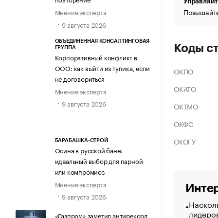
Управляйт
Повышайте
Мнение эксперта
9 августа 2026
ОБЪЕДИНЕННАЯ КОНСАЛТИНГОВАЯ
Коды с
ГРУППА
Корпоративный конфликт в
ООО: как выйти из тупика, если
ОКПО
не договориться
ОКАТО
Мнение эксперта
9 августа 2026
ОКТМО
ОКФС
ОКОГУ
БАРАБАШКА-СТРОЙ
Осина в русской бане:
идеальный выбор для парной
или компромисс
Мнение эксперта
Интер
9 августа 2026
Насколь
лидеро
«Газпром» заметил антирекорд