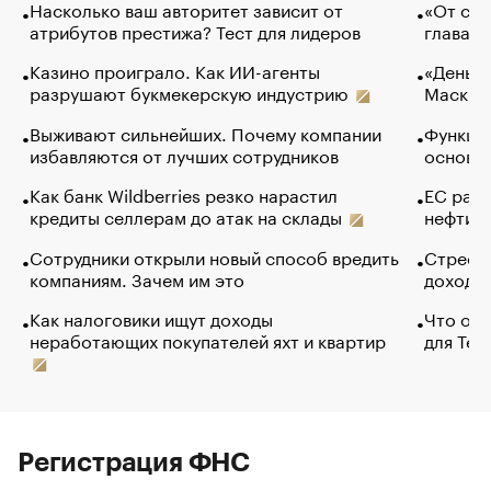
Насколько ваш авторитет зависит от
«От спо
атрибутов престижа? Тест для лидеров
глава к
Казино проиграло. Как ИИ-агенты
«Деньги
разрушают букмекерскую индустрию
Маск в 
Выживают сильнейших. Почему компании
Функции
избавляются от лучших сотрудников
основ э
Как банк Wildberries резко нарастил
ЕС раз
кредиты селлерам до атак на склады
нефти —
Сотрудники открыли новый способ вредить
Стресс 
компаниям. Зачем им это
доходов
Как налоговики ищут доходы
Что обв
неработающих покупателей яхт и квартир
для Tel
Регистрация ФНС