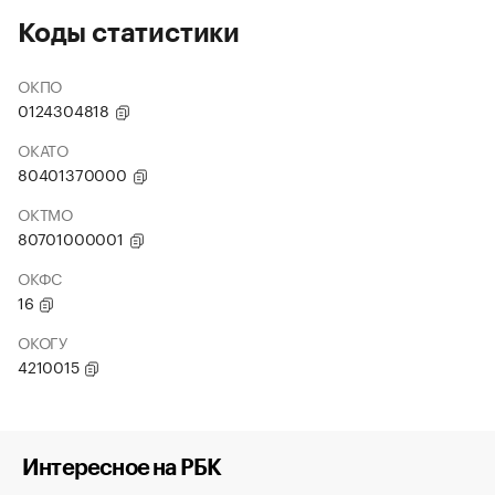
Коды статистики
ОКПО
0124304818
ОКАТО
80401370000
ОКТМО
80701000001
ОКФС
16
ОКОГУ
4210015
Интересное на РБК