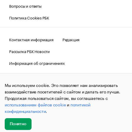
Вопросы и ответы
Политика Cookies РБК
Контактная информация
Редакция
Рассылка РБК Новости
Информация об ограничениях
Правовая информация
О соблюдении авторских прав
Мы используем cookie. Это позволяет нам анализировать
© АО «РОСБИЗНЕСКОНСАЛТИНГ»,
1995–2026.
Сообщения
и материалы информационного агентства «РБК»
взаимодействие посетителей с сайтом и делать его лучше.
(зарегистрировано Федеральной службой по надзору в сфере
Продолжая пользоваться сайтом, вы соглашаетесь с
связи, информационных технологий и массовых
использованием файлов cookie
и
политикой
коммуникаций (Роскомнадзор) 09.12.2015 за номером ИА
№ФС77-63848) сопровождаются пометкой «РБК». Отдельные
конфиденциальности
.
публикации могут содержать информацию,
не предназначенную для пользователей
до 18 лет.
companycardsfeedback@rbc.ru
Понятно