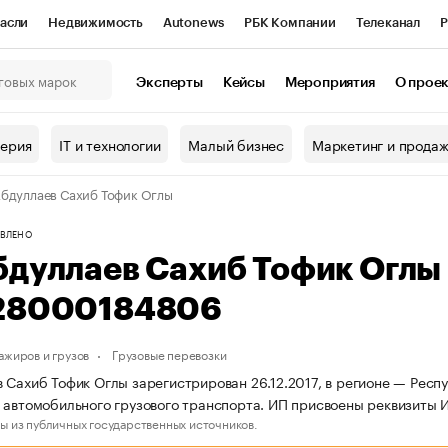
асли
Недвижимость
Autonews
РБК Компании
Телеканал
Р
К Курсы
РБК Life
Тренды
Визионеры
Национальные проекты
Эксперты
Кейсы
Мероприятия
О прое
онный клуб
Исследования
Кредитные рейтинги
Франшизы
Г
терия
IT и технологии
Малый бизнес
Маркетинг и прода
Проверка контрагентов
Политика
Экономика
Бизнес
бдуллаев Сахиб Тофик Оглы
ы
ВЛЕНО
бдуллаев Сахиб Тофик Оглы
28000184806
ажиров и грузов
Грузовые перевозки
 Сахиб Тофик Оглы зарегистрирован 26.12.2017, в регионе — Респ
 автомобильного грузового транспорта. ИП присвоены реквизит
ы из публичных государственных источников.