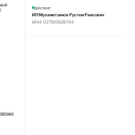
овой
ДЕЙСТВУЕТ
ИП Мухаметзянов Рустем Раисович
ИНН: 027505628794
портных