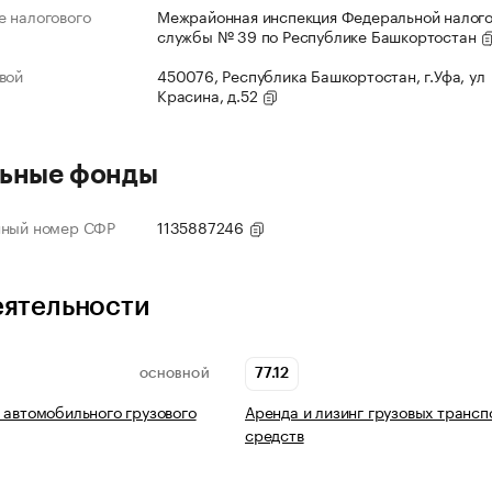
 налогового
Межрайонная инспекция Федеральной налог
службы № 39 по Республике Башкортостан
вой
450076, Республика Башкортостан, г.Уфа, ул
Красина, д.52
ьные фонды
нный номер СФР
1135887246
еятельности
77.12
ОСНОВНОЙ
 автомобильного грузового
Аренда и лизинг грузовых транс
средств