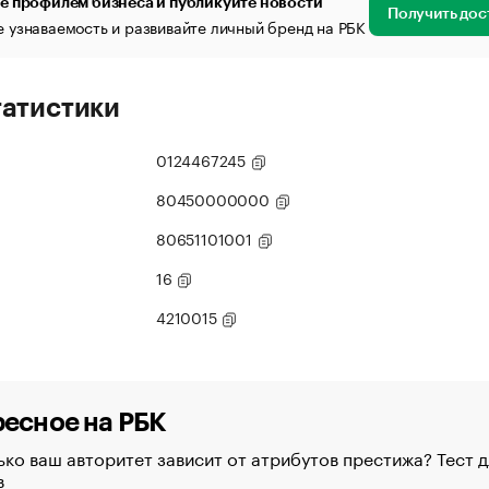
е профилем бизнеса и публикуйте новости
Получить дос
 узнаваемость и развивайте личный бренд на РБК
татистики
0124467245
80450000000
80651101001
16
4210015
есное на РБК
ко ваш авторитет зависит от атрибутов престижа? Тест д
в