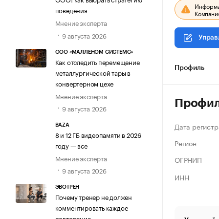
Информац
поведения
Компания
Мнение эксперта
9 августа 2026
Управ
ООО «МАЛЛЕНОМ СИСТЕМС»
Как отследить перемещение
Профиль
металлургической тары в
конвертерном цехе
Мнение эксперта
Профи
9 августа 2026
Дата регистр
BAZA
8 и 12 ГБ видеопамяти в 2026
Регион
году — все
Мнение эксперта
ОГРНИП
9 августа 2026
ИНН
ЭВОТРЕН
Почему тренер не должен
комментировать каждое
повторение