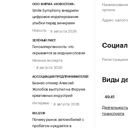
Наименование
ООО ФИРМА «НОВОСТОМ»
органа
Smile Symphony внедрили
цифровое моделирование
Адрес налого
улыбки перед винирами
Новость
8 августа 2026
ЗЕЛЁНЫЙ ЛИСТ
Социал
Гипоаллергенность: что
скрывается за модным словом
Регистрацио
Мнение эксперта
8 августа 2026
АССОЦИАЦИЯ ПРЕДПРИНИМАТЕЛЕЙ
Виды д
Бизнес-спикер Алексей
Жолобов выступил на Форуме
креативных индустрий
49.41
Интервью
8 августа 2026
Деятельность
транспорта
RULIZOR
Почему рынок автомобилей с
пробегом нуждается в