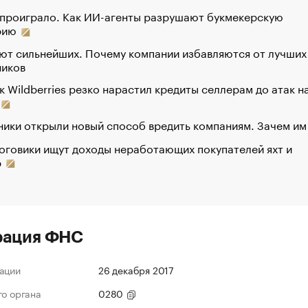
 проиграло. Как ИИ-агенты разрушают букмекерскую
рию
ют сильнейших. Почему компании избавляются от лучших
ников
к Wildberries резко нарастил кредиты селлерам до атак н
ики открыли новый способ вредить компаниям. Зачем им
оговики ищут доходы неработающих покупателей яхт и
р
рация ФНС
ации
26 декабря 2017
го органа
0280