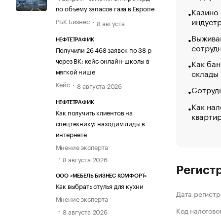
по объему запасов газа в Европе
Казино
индуст
РБК Бизнес
8 августа
Выжива
НЕФТЕТРАФИК
сотруд
Получили 26 468 заявок по 38 р
через ВК: кейс онлайн-школы в
Как бан
мягкой нише
склады
Кейс
8 августа 2026
Сотрудн
Как нал
НЕФТЕТРАФИК
Как получить клиентов на
кварти
спецтехнику: находим лиды в
интернете
Мнение эксперта
8 августа 2026
Регист
ООО «МЕБЕЛЬ БИЗНЕС КОМФОРТ»
Как выбрать стулья для кухни
Дата регистр
Мнение эксперта
Код налогово
8 августа 2026