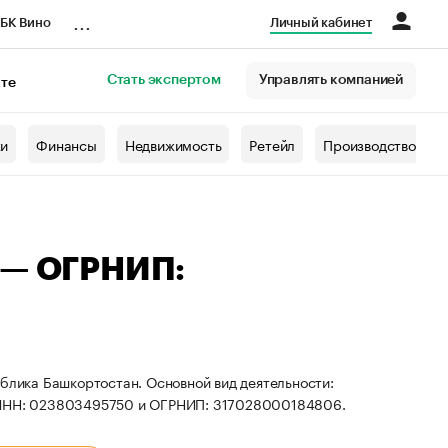
...
БК Вино
Личный кабинет
Стать экспертом
Управлять компанией
кте
азета
жи
Финансы
Недвижимость
Ретейл
Производство
 — ОГРНИП:
ублика Башкортостан. Основной вид деятельности:
ы ИНН: 023803495750 и ОГРНИП: 317028000184806.