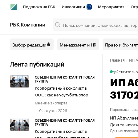
Подписка на РБК
Инвестиции
Мероприятия
Отр
Спорт
Школа управления РБК
РБК Образование
РБ
РБК Компании
Город
Стиль
Крипто
РБК Бизнес-среда
Дискусси
Выбор редакции
Менеджмент и HR
Право и бухгал
Спецпроекты СПб
Конференции СПб
Спецпроекты
Главная
ИП А
Технологии и медиа
Финансы
Рынок наличной валют
Лента публикаций
ДЕЙСТВУЕТ
ОБНО
ОБЪЕДИНЕННАЯ КОНСАЛТИНГОВАЯ
ИП А
ГРУППА
Корпоративный конфликт в
3170
ООО: как не усугубить спор
Мнение эксперта
Перевозка пасс
9 августа 2026
ИП Абдуллаев
ОБЪЕДИНЕННАЯ КОНСАЛТИНГОВАЯ
Деятельность
ГРУППА
Данные получен
Корпоративный конфликт в
ООО: как выбрать стратегию