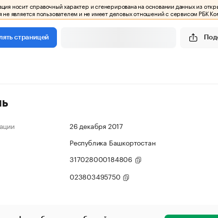
ия носит справочный характер и сгенерирована на основании данных из откр
 не является пользователем и не имеет деловых отношений с сервисом РБК Ко
Под
лять страницей
ль
ации
26 декабря 2017
Республика Башкортостан
317028000184806
023803495750