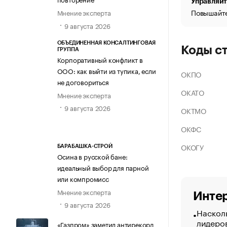
Управляйт
Повышайте
Мнение эксперта
9 августа 2026
ОБЪЕДИНЕННАЯ КОНСАЛТИНГОВАЯ
Коды с
ГРУППА
Корпоративный конфликт в
ООО: как выйти из тупика, если
ОКПО
не договориться
ОКАТО
Мнение эксперта
9 августа 2026
ОКТМО
ОКФС
ОКОГУ
БАРАБАШКА-СТРОЙ
Осина в русской бане:
идеальный выбор для парной
или компромисс
Мнение эксперта
Интер
9 августа 2026
Насколь
лидеро
«Газпром» заметил антирекорд