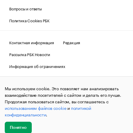
Вопросы и ответы
Политика Cookies РБК
Контактная информация
Редакция
Рассылка РБК Новости
Информация об ограничениях
Правовая информация
О соблюдении авторских прав
Мы используем cookie. Это позволяет нам анализировать
© АО «РОСБИЗНЕСКОНСАЛТИНГ»,
1995–2026.
Сообщения
и материалы информационного агентства «РБК»
взаимодействие посетителей с сайтом и делать его лучше.
(зарегистрировано Федеральной службой по надзору в сфере
Продолжая пользоваться сайтом, вы соглашаетесь с
связи, информационных технологий и массовых
использованием файлов cookie
и
политикой
коммуникаций (Роскомнадзор) 09.12.2015 за номером ИА
№ФС77-63848) сопровождаются пометкой «РБК». Отдельные
конфиденциальности
.
публикации могут содержать информацию,
не предназначенную для пользователей
до 18 лет.
companycardsfeedback@rbc.ru
Понятно