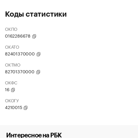
Коды статистики
ОКПО
0162286678
ОКАТО
82401370000
ОКТМО
82701370000
ОКФС
16
ОКОГУ
4210015
Интересное на РБК