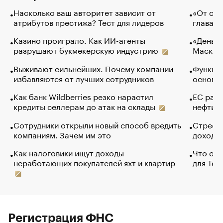
Насколько ваш авторитет зависит от
«От спо
атрибутов престижа? Тест для лидеров
глава к
Казино проиграло. Как ИИ-агенты
«Деньги
разрушают букмекерскую индустрию
Маск в 
Выживают сильнейших. Почему компании
Функции
избавляются от лучших сотрудников
основ э
Как банк Wildberries резко нарастил
ЕС раз
кредиты селлерам до атак на склады
нефти —
Сотрудники открыли новый способ вредить
Стресс 
компаниям. Зачем им это
доходов
Как налоговики ищут доходы
Что обв
неработающих покупателей яхт и квартир
для Tel
Регистрация ФНС