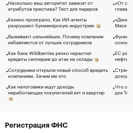
Насколько ваш авторитет зависит от
«От спо
атрибутов престижа? Тест для лидеров
глава к
Казино проиграло. Как ИИ-агенты
«Деньги
разрушают букмекерскую индустрию
Маск в 
Выживают сильнейших. Почему компании
Функции
избавляются от лучших сотрудников
основ э
Как банк Wildberries резко нарастил
ЕС раз
кредиты селлерам до атак на склады
нефти —
Сотрудники открыли новый способ вредить
Стресс 
компаниям. Зачем им это
доходов
Как налоговики ищут доходы
Что обв
неработающих покупателей яхт и квартир
для Tel
Регистрация ФНС