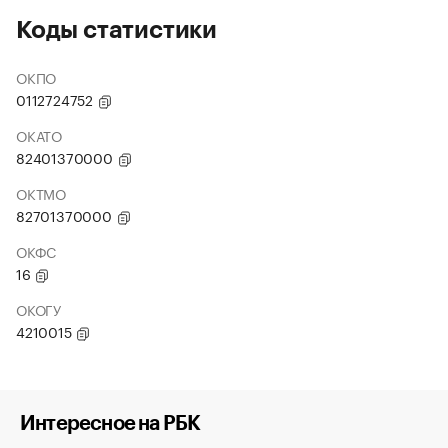
Коды статистики
ОКПО
0112724752
ОКАТО
82401370000
ОКТМО
82701370000
ОКФС
16
ОКОГУ
4210015
Интересное на РБК