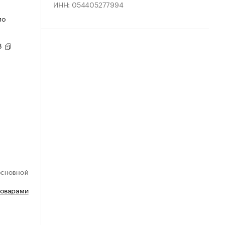
ИНН: 054405277994
по
93
ОСНОВНОЙ
товарами