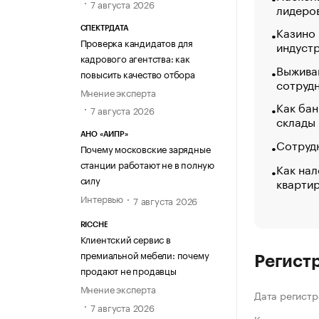
7 августа 2026
лидеро
Казино
СПЕКТРДАТА
Проверка кандидатов для
индуст
кадрового агентства: как
Выжива
повысить качество отбора
сотруд
Мнение эксперта
Как бан
7 августа 2026
склады
АНО «АИПР»
Сотрудн
Почему московские зарядные
станции работают не в полную
Как нал
силу
кварти
Интервью
7 августа 2026
RICCHE
Клиентский сервис в
премиальной мебели: почему
Регист
продают не продавцы
Мнение эксперта
Дата регистр
7 августа 2026