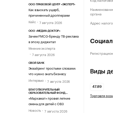
Код налогово
ООО ПРАВОВОЙ ЦЕНТР «ЭКСПЕРТ»
Наименование
Как взыскать ущерб,
органа
причиненный дропперами
Кейс
7 августа 2026
Адрес налого
ООО «МЕДИА-ДОКТОР»
Зачем FMCG-бренду ТВ-реклама
Социал
в эпоху диджитал
Мнение эксперта
Регистрацио
7 августа 2026
СВОЙ БАНК
Эквайринг простыми словами:
Виды д
что нужно знать бизнесу
Интервью
7 августа 2026
47.89
БЛАГОТВОРИТЕЛЬНЫЙ
ОБРАЗОВАТЕЛЬНЫЙ ФОНД
Торговля роз
«МАРХАМАТ»
«Мархамат» провел летние
смены для детей с ОВЗ
Новость
7 августа 2026