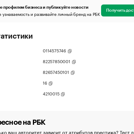
е профилем бизнеса и публикуйте новости
Получить дос
 узнаваемость и развивайте личный бренд на РБК
татистики
0114575746
82257850001
82657450101
16
4210015
есное на РБК
ко ваш авторитет зависит от атрибутов престижа? Тест д