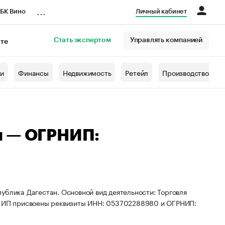
...
БК Вино
Личный кабинет
Стать экспертом
Управлять компанией
кте
азета
жи
Финансы
Недвижимость
Ретейл
Производство
ч — ОГРНИП:
ублика Дагестан. Основной вид деятельности: Торговля
и. ИП присвоены реквизиты ИНН: 053702288980 и ОГРНИП: