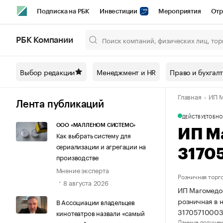
Подписка на РБК
Инвестиции
Мероприятия
Отр
Спорт
Школа управления РБК
РБК Образование
РБ
РБК Компании
Город
Стиль
Крипто
РБК Бизнес-среда
Дискусси
Выбор редакции
Менеджмент и HR
Право и бухгал
Спецпроекты СПб
Конференции СПб
Спецпроекты
Главная
ИП М
Технологии и медиа
Финансы
Рынок наличной валют
Лента публикаций
ДЕЙСТВУЕТ
ОБНО
ООО «МАЛЛЕНОМ СИСТЕМС»
ИП М
Как выбрать систему для
сериализации и агрегации на
3170
производстве
Мнение эксперта
Розничная торг
8 августа 2026
ИП Магомедов
розничная в 
В Ассоциации владельцев
31705710003
кинотеатров назвали «самый
Данные получен