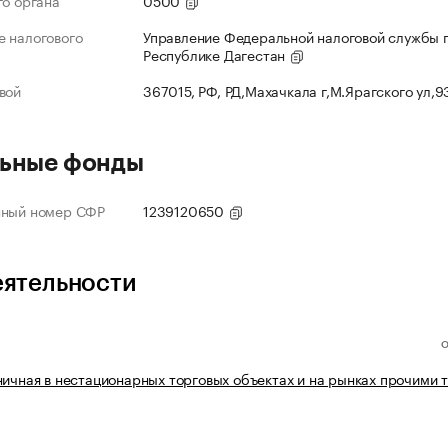
го органа
0500
 налогового
Управление Федеральной налоговой службы 
Республике Дагестан
вой
367015, РФ, РД,Махачкала г,М.Ярагского ул,
ьные фонды
нный номер СФР
1239120650
еятельности
ничная в нестационарных торговых объектах и на рынках прочими 