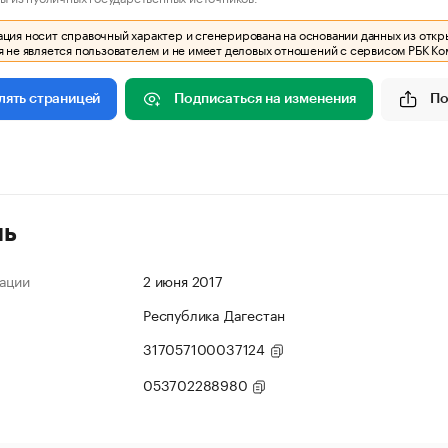
ия носит справочный характер и сгенерирована на основании данных из откр
 не является пользователем и не имеет деловых отношений с сервисом РБК Ко
Подписаться на изменения
По
лять страницей
ль
ации
2 июня 2017
Республика Дагестан
317057100037124
053702288980