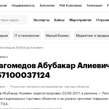
асли
Недвижимость
Autonews
РБК Компании
Телеканал
Р
К Курсы
РБК Life
Тренды
Визионеры
Национальные проекты
Эксперты
Кейсы
Мероприятия
О прое
онный клуб
Исследования
Кредитные рейтинги
Франшизы
Г
терия
IT и технологии
Малый бизнес
Маркетинг и прода
Проверка контрагентов
Политика
Экономика
Бизнес
агомедов Абубакар Алиевич
ы
ВЛЕНО
агомедов Абубакар Алиеви
57100037124
овля
Розничная торговля в нестационарных торговых объектах
 Абубакар Алиевич зарегистрирован 02.06.2017, в регионе — Респ
нестационарных торговых объектах и на рынках прочими товарам
7124.
ы из публичных государственных источников.