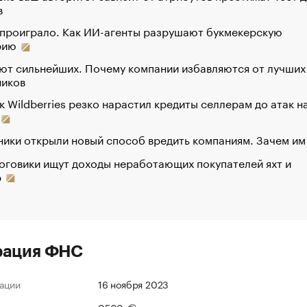
в
 проиграло. Как ИИ-агенты разрушают букмекерскую
рию
ют сильнейших. Почему компании избавляются от лучших
ников
к Wildberries резко нарастил кредиты селлерам до атак н
ики открыли новый способ вредить компаниям. Зачем им
оговики ищут доходы неработающих покупателей яхт и
р
рация ФНС
ации
16 ноября 2023