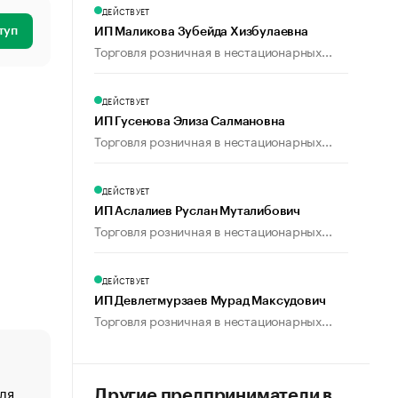
ДЕЙСТВУЕТ
туп
ИП Маликова Зубейда Хизбулаевна
Торговля розничная в нестационарных...
ДЕЙСТВУЕТ
ИП Гусенова Элиза Салмановна
Торговля розничная в нестационарных...
ДЕЙСТВУЕТ
ИП Аслалиев Руслан Муталибович
Торговля розничная в нестационарных...
ДЕЙСТВУЕТ
ИП Девлетмурзаев Мурад Максудович
Торговля розничная в нестационарных...
ля
«От спорта тело стареет иначе». Как живет глава ко
Другие предприниматели в