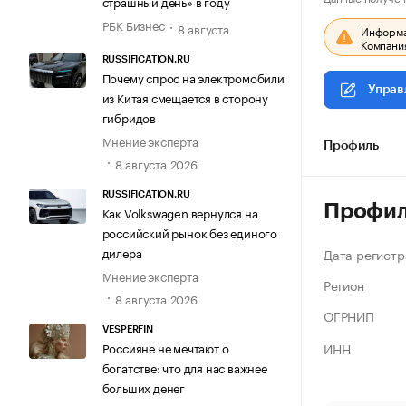
страшный день» в году
РБК Бизнес
8 августа
Информац
Компания
RUSSIFICATION.RU
Почему спрос на электромобили
Управ
из Китая смещается в сторону
гибридов
Мнение эксперта
Профиль
8 августа 2026
RUSSIFICATION.RU
Профи
Как Volkswagen вернулся на
российский рынок без единого
дилера
Дата регистр
Мнение эксперта
Регион
8 августа 2026
ОГРНИП
VESPERFIN
ИНН
Россияне не мечтают о
богатстве: что для нас важнее
больших денег