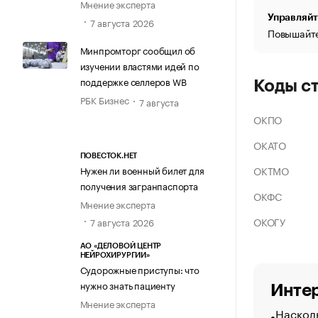
Мнение эксперта
Управляйт
7 августа 2026
Повышайте
Минпромторг сообщил об
изучении властями идей по
поддержке селлеров WB
Коды с
РБК Бизнес
7 августа
ОКПО
ОКАТО
ПОВЕСТОК.НЕТ
ОКТМО
Нужен ли военный билет для
получения загранпаспорта
ОКФС
Мнение эксперта
ОКОГУ
7 августа 2026
АО «ДЕЛОВОЙ ЦЕНТР
НЕЙРОХИРУРГИИ»
Судорожные приступы: что
нужно знать пациенту
Интер
Мнение эксперта
Насколь