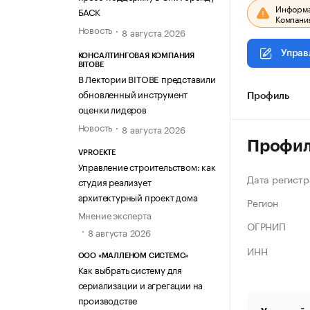
Информац
БАСК
Компания
Новость
8 августа 2026
Управ
КОНСАЛТИНГОВАЯ КОМПАНИЯ
BITOBE
В Лектории BITOBE представили
обновленный инструмент
Профиль
оценки лидеров
Новость
8 августа 2026
Профи
VPROEKTE
Управление строительством: как
Дата регистр
студия реализует
архитектурный проект дома
Регион
Мнение эксперта
ОГРНИП
8 августа 2026
ИНН
ООО «МАЛЛЕНОМ СИСТЕМС»
Как выбрать систему для
сериализации и агрегации на
производстве