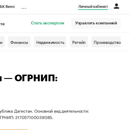
...
БК Вино
Личный кабинет
Стать экспертом
Управлять компанией
кте
азета
жи
Финансы
Недвижимость
Ретейл
Производство
ч — ОГРНИП:
ублика Дагестан. Основной вид деятельности:
ОГРНИП: 317057100039085.