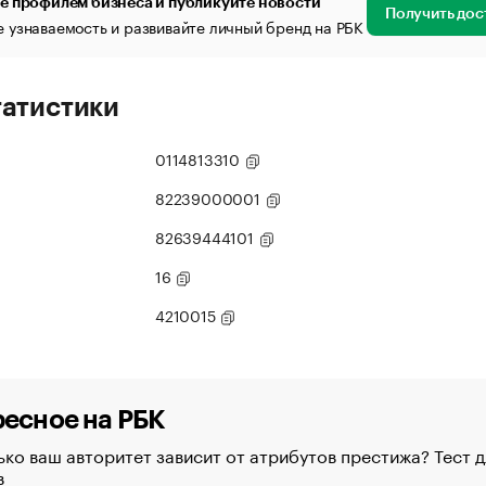
е профилем бизнеса и публикуйте новости
Получить дос
 узнаваемость и развивайте личный бренд на РБК
татистики
0114813310
82239000001
82639444101
16
4210015
есное на РБК
ко ваш авторитет зависит от атрибутов престижа? Тест д
в