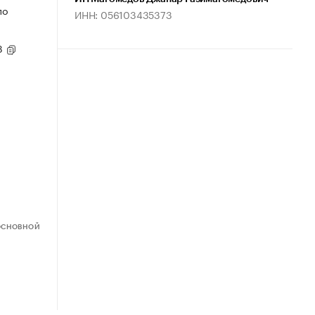
по
ИНН: 056103435373
93
ОСНОВНОЙ