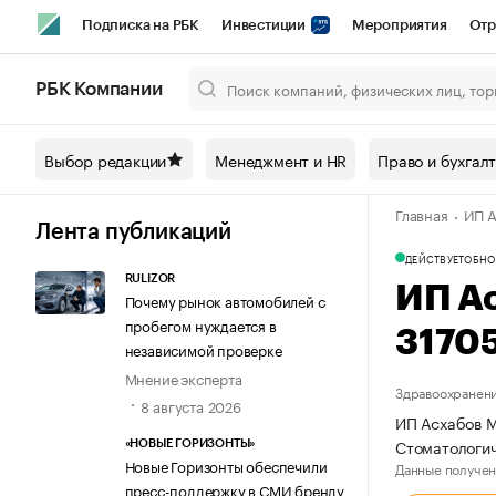
Подписка на РБК
Инвестиции
Мероприятия
Отр
Спорт
Школа управления РБК
РБК Образование
РБ
РБК Компании
Город
Стиль
Крипто
РБК Бизнес-среда
Дискусси
Выбор редакции
Менеджмент и HR
Право и бухгал
Спецпроекты СПб
Конференции СПб
Спецпроекты
Главная
ИП А
Технологии и медиа
Финансы
Рынок наличной валют
Лента публикаций
ДЕЙСТВУЕТ
ОБНО
RULIZOR
ИП А
Почему рынок автомобилей с
пробегом нуждается в
3170
независимой проверке
Мнение эксперта
Здравоохранени
8 августа 2026
ИП Асхабов М
Стоматологи
«НОВЫЕ ГОРИЗОНТЫ»
Новые Горизонты обеспечили
Данные получен
пресс-поддержку в СМИ бренду