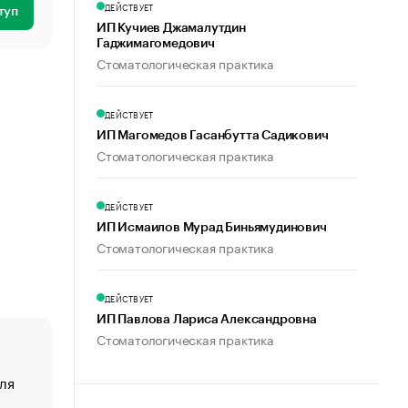
ДЕЙСТВУЕТ
туп
ИП Кучиев Джамалутдин
Гаджимагомедович
Стоматологическая практика
ДЕЙСТВУЕТ
ИП Магомедов Гасанбутта Садикович
Стоматологическая практика
ДЕЙСТВУЕТ
ИП Исмаилов Мурад Биньямудинович
Стоматологическая практика
ДЕЙСТВУЕТ
ИП Павлова Лариса Александровна
Стоматологическая практика
ля
«От спорта тело стареет иначе». Как живет глава ко
создавшей GTA