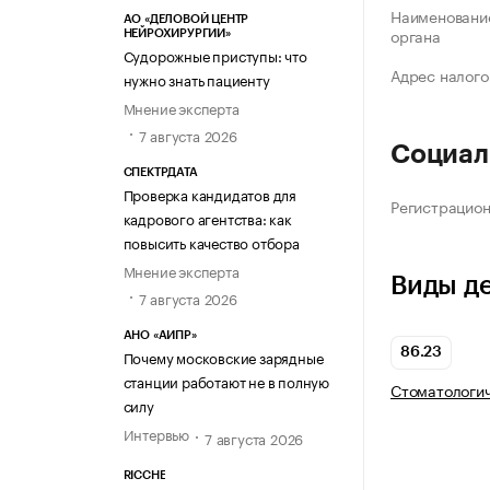
Наименование
АО «ДЕЛОВОЙ ЦЕНТР
органа
НЕЙРОХИРУРГИИ»
Судорожные приступы: что
Адрес налого
нужно знать пациенту
Мнение эксперта
7 августа 2026
Социал
СПЕКТРДАТА
Проверка кандидатов для
Регистрацио
кадрового агентства: как
повысить качество отбора
Мнение эксперта
Виды д
7 августа 2026
АНО «АИПР»
86.23
Почему московские зарядные
станции работают не в полную
Стоматологич
силу
Интервью
7 августа 2026
RICCHE