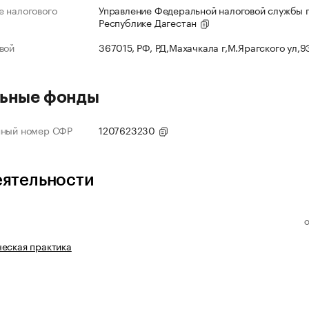
 налогового
Управление Федеральной налоговой службы 
Республике Дагестан
вой
367015, РФ, РД,Махачкала г,М.Ярагского ул,
ьные фонды
нный номер СФР
1207623230
еятельности
еская практика