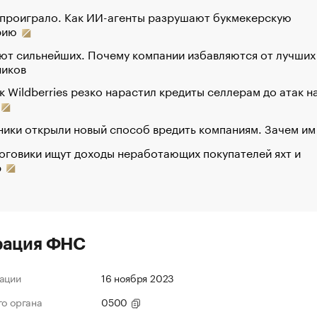
 проиграло. Как ИИ-агенты разрушают букмекерскую
рию
ют сильнейших. Почему компании избавляются от лучших
ников
к Wildberries резко нарастил кредиты селлерам до атак н
ики открыли новый способ вредить компаниям. Зачем им
оговики ищут доходы неработающих покупателей яхт и
р
рация ФНС
ации
16 ноября 2023
го органа
0500