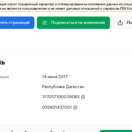
ия носит справочный характер и сгенерирована на основании данных из откр
 не является пользователем и не имеет деловых отношений с сервисом РБК Ко
Подписаться на изменения
По
лять страницей
ль
ации
14 июня 2017
Республика Дагестан
317057100039085
052401437001