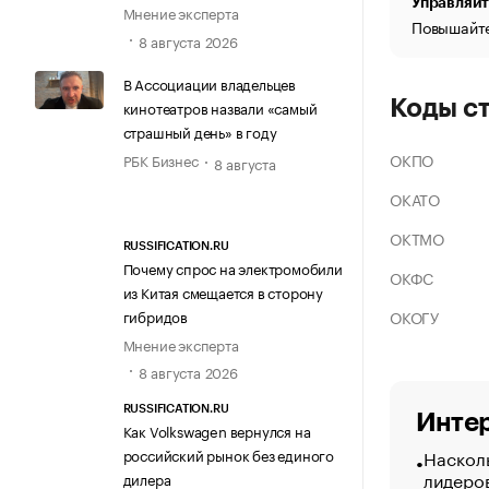
Управляйт
Мнение эксперта
Повышайте
8 августа 2026
В Ассоциации владельцев
Коды с
кинотеатров назвали «самый
страшный день» в году
ОКПО
РБК Бизнес
8 августа
ОКАТО
ОКТМО
RUSSIFICATION.RU
Почему спрос на электромобили
ОКФС
из Китая смещается в сторону
ОКОГУ
гибридов
Мнение эксперта
8 августа 2026
RUSSIFICATION.RU
Интер
Как Volkswagen вернулся на
Насколь
российский рынок без единого
лидеро
дилера