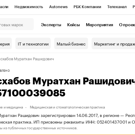
асли
Недвижимость
Autonews
РБК Компании
Телеканал
Р
К Курсы
РБК Life
Тренды
Визионеры
Национальные проекты
Эксперты
Кейсы
Мероприятия
О прое
онный клуб
Исследования
Кредитные рейтинги
Франшизы
Г
терия
IT и технологии
Малый бизнес
Маркетинг и прода
Проверка контрагентов
Политика
Экономика
Бизнес
схабов Муратхан Рашидович
ы
ВЛЕНО
схабов Муратхан Рашидови
57100039085
е и медицина
Медицинская и стоматологическая практика
уратхан Рашидович зарегистрирован 14.06.2017, в регионе — Респ
ческая практика. ИП присвоены реквизиты ИНН: 052401437001 и 
ы из публичных государственных источников.